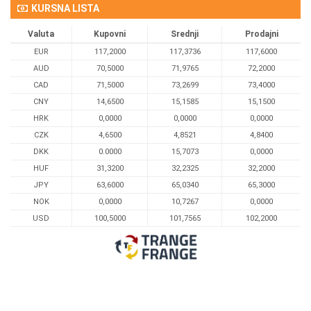
KURSNA LISTA
Valuta
Kupovni
Srednji
Prodajni
EUR
117,2000
117,3736
117,6000
AUD
70,5000
71,9765
72,2000
CAD
71,5000
73,2699
73,4000
CNY
14,6500
15,1585
15,1500
HRK
0,0000
0,0000
0,0000
CZK
4,6500
4,8521
4,8400
DKK
0.0000
15,7073
0,0000
HUF
31,3200
32,2325
32,2000
JPY
63,6000
65,0340
65,3000
NOK
0,0000
10,7267
0,0000
USD
100,5000
101,7565
102,2000