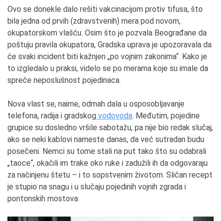
Ovo se donekle dalo rešiti vakcinacijom protiv tifusa, što
bila jedna od prvih (zdravstvenih) mera pod novom,
okupatorskom vlašću. Osim što je pozvala Beograđane da
poštuju pravila okupatora, Gradska uprava je upozoravala da
će svaki incident biti kažnjen „po vojnim zakonima“. Kako je
to izgledalo u praksi, videlo se po merama koje su imale da
spreče neposlušnost pojedinaca.
Nova vlast se, naime, odmah dala u osposobljavanje
telefona, radija i gradskog
vodovoda
. Međutim, pojedine
grupice su dosledno vršile sabotažu, pa nije bio redak slučaj,
ako se neki kablovi nameste danas, da već sutradan budu
posečeni. Nemci su tome stali na put tako što su odabrali
„taoce“, okačili im trake oko ruke i zadužili ih da odgovaraju
za načinjenu štetu – i to sopstvenim životom. Sličan recept
je stupio na snagu i u slučaju pojedinih vojnih zgrada i
pontonskih mostova.