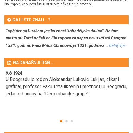
Na impresivnoj površini u srcu Vrnjačka Banja prostire...
DA LI STE ZNALI …?
Topčider na turskom jeziku znači "tobodžijska dolina". Na tom
mestu su Turci počeli da liju topove za napad na utvrđeni Beograd
1521. godine. Knez Miloš Obrenović je 1831. godine z...
Detaljnije ›
NA DANAŠNJI DAN …
9.8.1924.
9.
U Beogradu je rođen Aleksandar Luković Lukijan, slikar i
Pr
grafičar, profesor Fakulteta likovnih umetnosti u Beogradu,
JA
d
jedan od osnivača "Decembarske grupe".