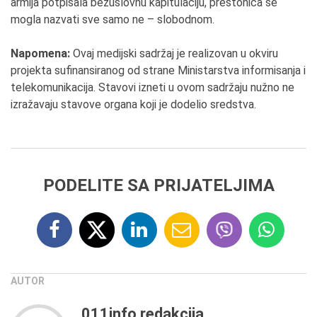
armija potpisala bezuslovnu kapitulaciju, prestonica se
mogla nazvati sve samo ne – slobodnom.
Napomena:
Ovaj medijski sadržaj je realizovan u okviru
projekta sufinansiranog od strane Ministarstva informisanja i
telekomunikacija. Stavovi izneti u ovom sadržaju nužno ne
izražavaju stavove organa koji je dodelio sredstva.
PODELITE SA PRIJATELJIMA
AUTOR
011info redakcija