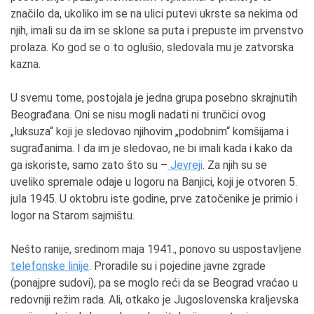
značilo da, ukoliko im se na ulici putevi ukrste sa nekima od
njih, imali su da im se sklone sa puta i prepuste im prvenstvo
prolaza. Ko god se o to oglušio, sledovala mu je zatvorska
kazna.
U svemu tome, postojala je jedna grupa posebno skrajnutih
Beograđana. Oni se nisu mogli nadati ni trunčici ovog
„luksuza“ koji je sledovao njihovim „podobnim“ komšijama i
sugrađanima. I da im je sledovao, ne bi imali kada i kako da
ga iskoriste, samo zato što su –
Jevreji
. Za njih su se
uveliko spremale odaje u logoru na Banjici, koji je otvoren 5.
jula 1945. U oktobru iste godine, prve zatočenike je primio i
logor na Starom sajmištu.
Nešto ranije, sredinom maja 1941., ponovo su uspostavljene
telefonske linije
. Proradile su i pojedine javne zgrade
(ponajpre sudovi), pa se moglo reći da se Beograd vraćao u
redovniji režim rada. Ali, otkako je Jugoslovenska kraljevska