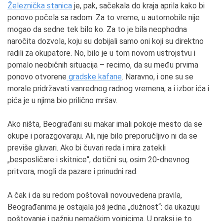
Železnička stanica
je, pak, sačekala do kraja aprila kako bi
ponovo počela sa radom. Za to vreme, u automobile nije
mogao da sedne tek bilo ko. Za to je bila neophodna
naročita dozvola, koju su dobijali samo oni koji su direktno
radili za okupatore. No, bilo je u tom novom ustrojstvu i
pomalo neobičnih situacija – recimo, da su među prvima
ponovo otvorene
gradske kafane
. Naravno, i one su se
morale pridržavati vanrednog radnog vremena, a i izbor ića i
pića je u njima bio prilično mršav.
Ako ništa, Beograđani su makar imali pokoje mesto da se
okupe i porazgovaraju. Ali, nije bilo preporučljivo ni da se
previše gluvari. Ako bi čuvari reda i mira zatekli
„besposličare i skitnice“, dotični su, osim 20-dnevnog
pritvora, mogli da pazare i prinudni rad.
A čak i da su redom poštovali novouvedena pravila,
Beograđanima je ostajala još jedna „dužnost“: da ukazuju
poštovanje i pažnju nemačkim vojnicima. U praksi je to