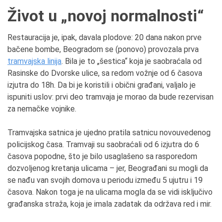
Život u „novoj normalnosti“
Restauracija je, ipak, davala plodove: 20 dana nakon prve
bačene bombe, Beogradom se (ponovo) provozala prva
tramvajska linija
. Bila je to „šestica“ koja je saobraćala od
Rasinske do Dvorske ulice, sa redom vožnje od 6 časova
izjutra do 18h. Da bi je koristili i obični građani, valjalo je
ispuniti uslov: prvi deo tramvaja je morao da bude rezervisan
za nemačke vojnike.
Tramvajska satnica je ujedno pratila satnicu novouvedenog
policijskog časa. Tramvaji su saobraćali od 6 izjutra do 6
časova popodne, što je bilo usaglašeno sa rasporedom
dozvoljenog kretanja ulicama – jer, Beograđani su mogli da
se nađu van svojih domova u periodu između 5 ujutru i 19
časova. Nakon toga je na ulicama mogla da se vidi isključivo
građanska straža, koja je imala zadatak da održava red i mir.