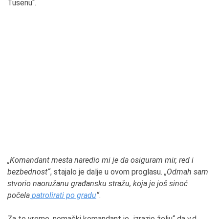
Tusenu“.
„Komandant mesta naredio mi je da osiguram mir, red i
bezbednost“
, stajalo je dalje u ovom proglasu.
„Odmah sam
stvorio naoružanu građansku stražu, koja je još sinoć
počela
patrolirati po gradu
“
.
Za to vreme, nemački komandant je „izrazio želju“ da v.d.