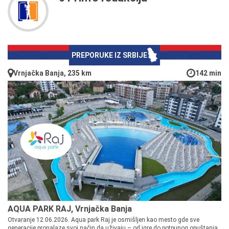
PREPORUKE IZ SRBIJE
Vrnjačka Banja, 235 km
142 min
AQUA PARK RAJ, Vrnjačka Banja
Otvaranje 12.06.2026. Aqua park Raj je osmišljen kao mesto gde sve
generacije pronalaze svoj način da uživaju – od igre do potpunog opuštanja.