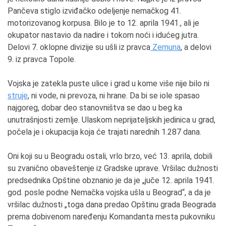
Pančeva stiglo izviđačko odeljenje nemačkog 41.
motorizovanog korpusa. Bilo je to 12. aprila 1941., ali je
okupator nastavio da nadire i tokom noći i idućeg jutra.
Delovi 7. oklopne divizije su ušli iz pravca
Zemuna
, a delovi
9. iz pravca Topole.
Vojska je zatekla puste ulice i grad u kome više nije bilo ni
struje
, ni vode, ni prevoza, ni hrane. Da bi se iole spasao
najgoreg, dobar deo stanovništva se dao u beg ka
unutrašnjosti zemlje. Ulaskom neprijateljskih jedinica u grad,
počela je i okupacija koja će trajati narednih 1.287 dana.
Oni koji su u Beogradu ostali, vrlo brzo, već 13. aprila, dobili
su zvanično obaveštenje iz Gradske uprave. Vršilac dužnosti
predsednika Opštine obznanio je da je „juče 12. aprila 1941.
god. posle podne Nemačka vojska ušla u Beograd“, a da je
vršilac dužnosti „toga dana predao Opštinu grada Beograda
prema dobivenom naređenju Komandanta mesta pukovniku