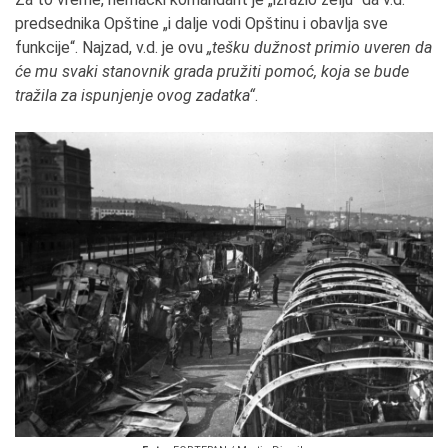
predsednika Opštine „i dalje vodi Opštinu i obavlja sve
funkcije“. Najzad, v.d. je ovu
„tešku dužnost primio uveren da
će mu svaki stanovnik grada pružiti pomoć, koja se bude
tražila za ispunjenje ovog zadatka“
.