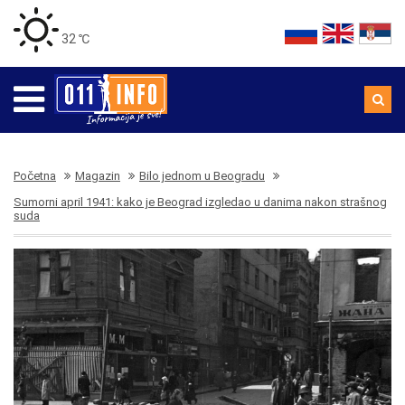
32 ℃
Početna
Magazin
Bilo jednom u Beogradu
Sumorni april 1941: kako je Beograd izgledao u danima nakon strašnog
suda