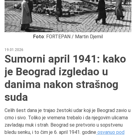
Foto
: FORTEPAN / Martin Djemil
19.01.2026
Sumorni april 1941: kako
je Beograd izgledao u
danima nakon strašnog
suda
Celih šest dana je trajao žestoki udar koji je Beograd zavio u
crno i sivo. Toliko je vremena trebalo i da njegovim ulicama
zavladaju muk i strah. Beograd se pretvorio u sopstvenu
bledu senku, i to čim je 6. april 1941. godine
osvanuo pod