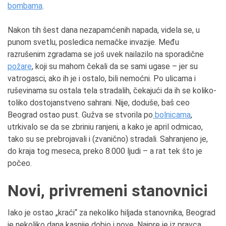
bombama
.
Nakon tih šest dana nezapamćenih napada, videla se, u
punom svetlu, posledica nemačke invazije. Među
razrušenim zgradama se još uvek nailazilo na sporadične
požare
, koji su mahom čekali da se sami ugase – jer su
vatrogasci, ako ih je i ostalo, bili nemoćni. Po ulicama i
ruševinama su ostala tela stradalih, čekajući da ih se koliko-
toliko dostojanstveno sahrani. Nije, doduše, baš ceo
Beograd ostao pust. Gužva se stvorila po
bolnicama
,
utrkivalo se da se zbriniu ranjeni, a kako je april odmicao,
tako su se prebrojavali i (zvanično) stradali. Sahranjeno je,
do kraja tog meseca, preko 8.000 ljudi – a rat tek što je
počeo.
Novi, privremeni stanovnici
Iako je ostao „kraći“ za nekoliko hiljada stanovnika, Beograd
je nekoliko dana kasnije dobio i nove. Najpre je iz pravca