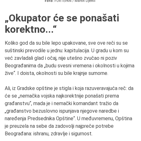
Foto:
FORTEPAN / Martin Djemil
„Okupator će se ponašati
korektno...“
Koliko god da su bile lepo upakovane, sve ove reči su se
suštinski prevodile u jednu: kapitulacija. U gradu u kom su
već zavladali glad i očaj, nije utešno zvučao ni poziv
Beograđanima da „budu svesni vremena i okolnosti u kojima
žive“. I doista, okolnosti su bile krajnje sumorne.
Ali, iz Gradske opštine je stigla i koja razuveravajuća reč: da
će se „nemačka vojska najkorektnije ponašati prema
građanstvu“, mada je i nemački komandant tražio da
„građanstvo bezuslovno ispunjava njegove naredbe i
naređenja Predsednika Opštine“. U međuvremenu, Opština
je preuzela na sebe da zadovolji najpreče potrebe
Beograđana: ishranu, zdravlje i sigurnost.