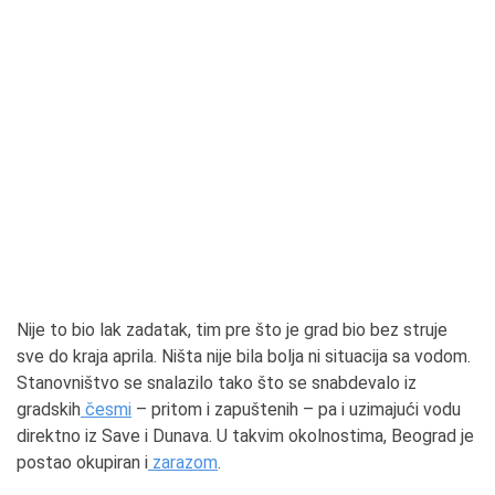
Nije to bio lak zadatak, tim pre što je grad bio bez struje
sve do kraja aprila. Ništa nije bila bolja ni situacija sa vodom.
Stanovništvo se snalazilo tako što se snabdevalo iz
gradskih
česmi
– pritom i zapuštenih – pa i uzimajući vodu
direktno iz Save i Dunava. U takvim okolnostima, Beograd je
postao okupiran i
zarazom
.