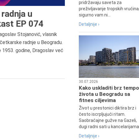
pridržavaju saveta za
preživljavanje tropskih vrućina
radnja u
sigurno vam ni...
ast EP 074
Detaljnije ›
agoslav Stojanović, vlasnik
7.8.2015.
četkarske radnje u Beogradu.
Preminula je Đurđija Cvetić,
e 1953. godine, Dragoslav već
pozorišna, filmska i TV glumica.
30.07.2026
Kako uskladiti brz tempo
života u Beogradu sa
fitnes ciljevima
Život u prestonici diktira brz i
često iscrpljujući ritam.
Saobraćajne gužve na Gazeli,
dugi radni sati u kancelarijama.
Detaljnije ›