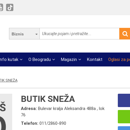
Biznis
Info kutak
O Beogradu
Magazin
Kontakt
Oglasi za 
TIK SNEŽA
BUTIK SNEŽA
Adresa:
Bulevar kralja Aleksandra 488a , lok
76
Telefon:
011/2860-890