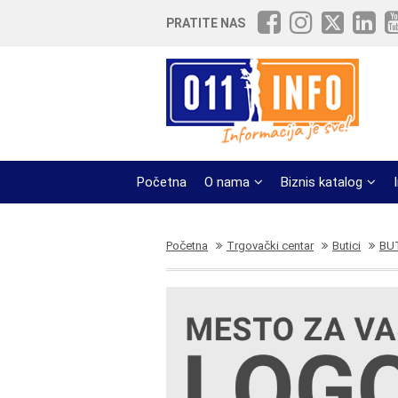
PRATITE NAS
Početna
O nama
Biznis katalog
Početna
Trgovački centar
Butici
BU