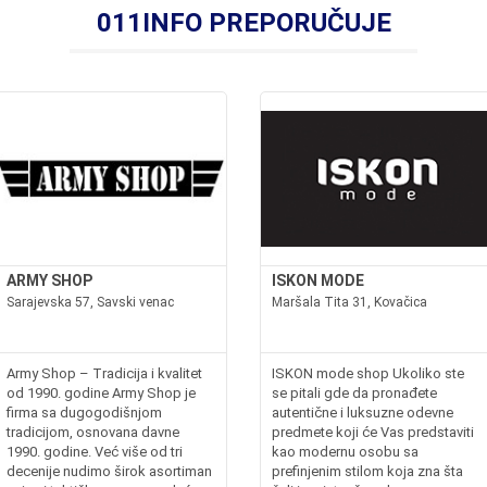
011INFO PREPORUČUJE
ARMY SHOP
ISKON MODE
Sarajevska 57, Savski venac
Maršala Tita 31, Kovačica
Army Shop – Tradicija i kvalitet
ISKON mode shop Ukoliko ste
od 1990. godine Army Shop je
se pitali gde da pronađete
firma sa dugogodišnjom
autentične i luksuzne odevne
tradicijom, osnovana davne
predmete koji će Vas predstaviti
1990. godine. Već više od tri
kao modernu osobu sa
decenije nudimo širok asortiman
prefinjenim stilom koja zna šta