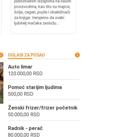
jedinstvenim dizajnima na našim
proizvodima, kao što su majice,
šolje, cegeri, puzle i obeleživači
za knjige. Verujemo da svaki
ljubitelj mačaka zaslužu...
OGLASI ZA POSAO
Auto limar
120.000,00 RSD
Pomoć starijim ljudima
500,00 RSD
Ženski frizer/frizer početnik
50.000,00 RSD
Radnik - perač
80.000,00 RSD