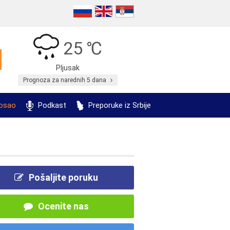
25 ℃
Pljusak
Prognoza za narednih 5 dana
posao
Podkast
Preporuke iz Srbije
Pošaljite poruku
Ocenite nas