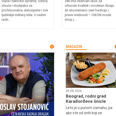
vojne i taktičke opreme, odeće,
želi ima istančan ukus za
obuće i dodataka za
vrhunski kvalitet i moderan dizajn
profesionalce, entuzijaste i sve
ali istovremeno ceni tradiciju i
ljubitelje military stila. U našim
prave vrednosti – ISKON mode
radn...
shop j...
MAGAZIN
05.08.2026
Beograd, rodni grad
Karađorđeve šnicle
Leto je u punom zamahu, pa
ako ste od onih koji se