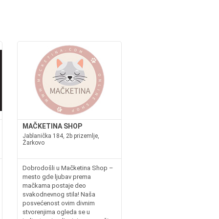
MAČKETINA SHOP
Jablanička 184, 2b prizemlje,
Žarkovo
Dobrodošli u Mačketina Shop –
mesto gde ljubav prema
mačkama postaje deo
svakodnevnog stila! Naša
posvećenost ovim divnim
stvorenjima ogleda se u