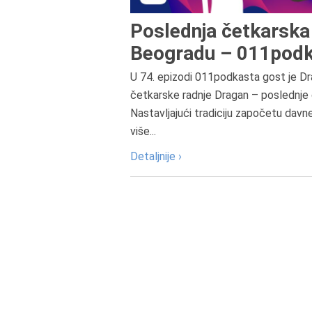
Poslednja četkarska 
Beogradu – 011podk
U 74. epizodi 011podkasta gost je Dr
četkarske radnje Dragan – poslednje 
Nastavljajući tradiciju započetu davn
više...
Detaljnije ›