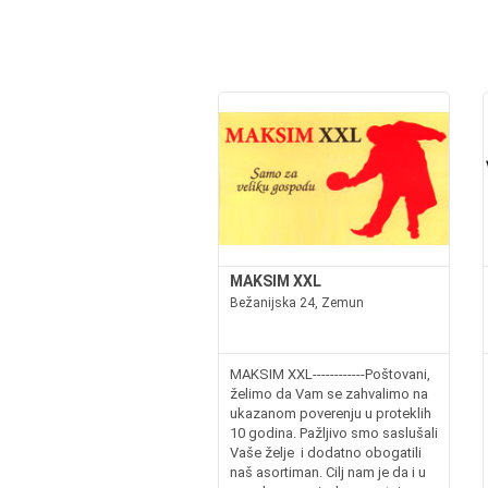
MAKSIM XXL
Bežanijska 24, Zemun
MAKSIM XXL------------Poštovani,
želimo da Vam se zahvalimo na
ukazanom poverenju u proteklih
10 godina. Pažljivo smo saslušali
Vaše želje i dodatno obogatili
naš asortiman. Cilj nam je da i u