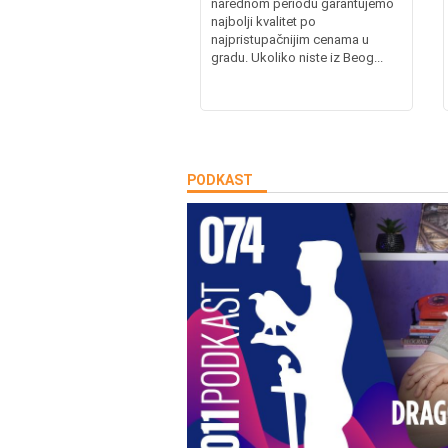
narednom periodu garantujemo
najbolji kvalitet po
najpristupačnijim cenama u
gradu. Ukoliko niste iz Beog...
PODKAST