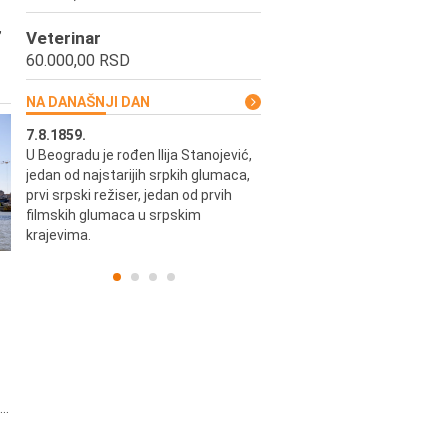
,
Veterinar
60.000,00 RSD
NA DANAŠNJI DAN
7.8.1859.
7.8.1855.
U Beogradu je rođen Ilija Stanojević,
U Beogradu je rođen Svetisla
jedan od najstarijih srpkih glumaca,
Dinulović, pozorišni glumac i r
prvi srpski režiser, jedan od prvih
filmskih glumaca u srpskim
krajevima.
..