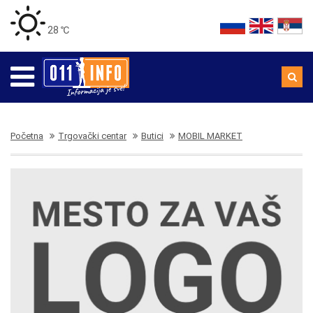
28 ℃
Početna
Trgovački centar
Butici
MOBIL MARKET