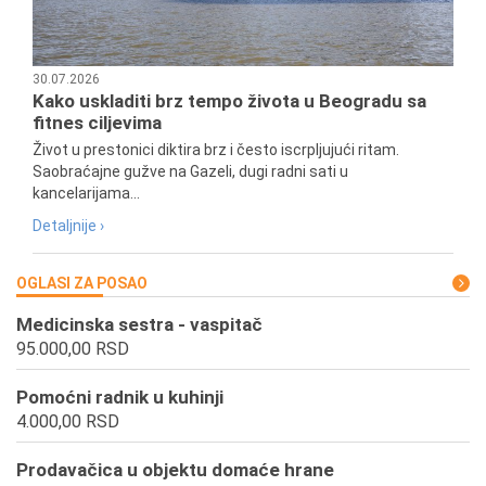
30.07.2026
Kako uskladiti brz tempo života u Beogradu sa
fitnes ciljevima
Život u prestonici diktira brz i često iscrpljujući ritam.
Saobraćajne gužve na Gazeli, dugi radni sati u
kancelarijama...
Detaljnije ›
OGLASI ZA POSAO
Medicinska sestra - vaspitač
95.000,00 RSD
Pomoćni radnik u kuhinji
4.000,00 RSD
Prodavačica u objektu domaće hrane