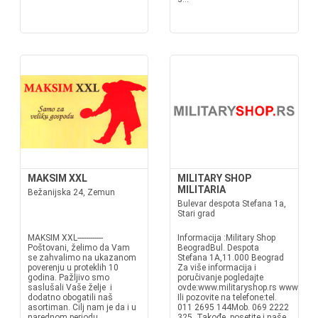
MAKSIM XXL
MILITARY SHOP
MILITARIA
Bežanijska 24, Zemun
Bulevar despota Stefana 1a,
Stari grad
MAKSIM XXL------------
Informacija :Military Shop
Poštovani, želimo da Vam
BeogradBul. Despota
se zahvalimo na ukazanom
Stefana 1A,11.000 Beograd
poverenju u proteklih 10
Za više informacija i
godina. Pažljivo smo
poručivanje pogledajte
saslušali Vaše želje i
ovde:www.militaryshop.rs www.mili
dodatno obogatili naš
Ili pozovite na telefone:tel.
asortiman. Cilj nam je da i u
011 2695 144Mob. 069 2222
narednom periodu
325 Takođe, posetite i naše