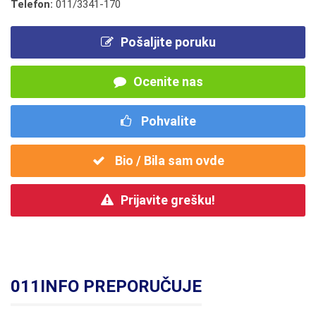
Telefon:
011/3341-170
Pošaljite poruku
Ocenite nas
Pohvalite
Bio / Bila sam ovde
Prijavite grešku!
011INFO PREPORUČUJE