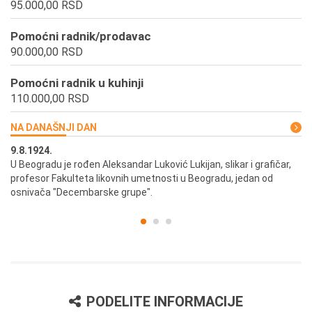
95.000,00 RSD
Pomoćni radnik/prodavac
90.000,00 RSD
Pomoćni radnik u kuhinji
110.000,00 RSD
NA DANAŠNJI DAN
9.8.1924.
9.
U Beogradu je rođen Aleksandar Luković Lukijan, slikar i grafičar,
Pr
profesor Fakulteta likovnih umetnosti u Beogradu, jedan od
a,
osnivača "Decembarske grupe".
PODELITE INFORMACIJE