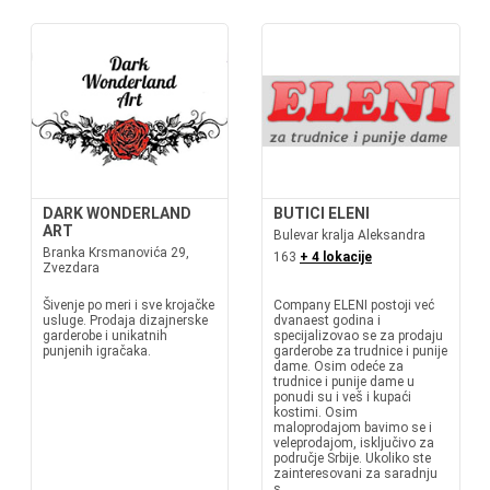
DARK WONDERLAND
BUTICI ELENI
ART
Bulevar kralja Aleksandra
Branka Krsmanovića 29,
163
+ 4 lokacije
Zvezdara
Šivenje po meri i sve krojačke
Company ELENI postoji već
usluge. Prodaja dizajnerske
dvanaest godina i
garderobe i unikatnih
specijalizovao se za prodaju
punjenih igračaka.
garderobe za trudnice i punije
dame. Osim odeće za
trudnice i punije dame u
ponudi su i veš i kupaći
kostimi. Osim
maloprodajom bavimo se i
veleprodajom, isključivo za
područje Srbije. Ukoliko ste
zainteresovani za saradnju
s...