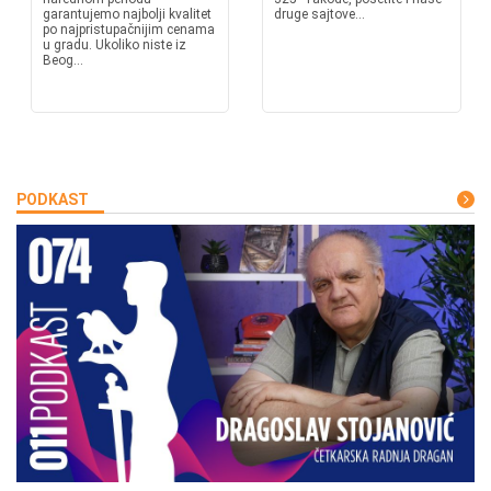
garantujemo najbolji kvalitet
druge sajtove...
po najpristupačnijim cenama
u gradu. Ukoliko niste iz
Beog...
PODKAST