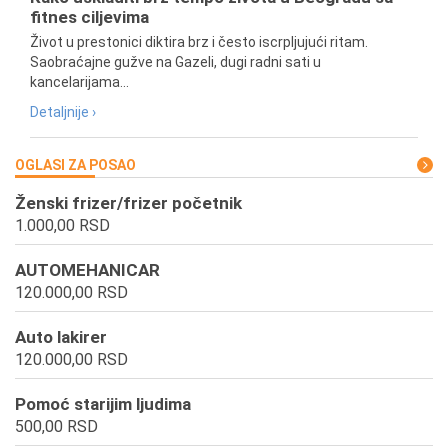
fitnes ciljevima
Život u prestonici diktira brz i često iscrpljujući ritam.
Saobraćajne gužve na Gazeli, dugi radni sati u
kancelarijama...
Detaljnije ›
OGLASI ZA POSAO
Ženski frizer/frizer početnik
1.000,00 RSD
AUTOMEHANICAR
120.000,00 RSD
Auto lakirer
120.000,00 RSD
Pomoć starijim ljudima
500,00 RSD