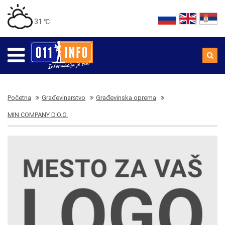
31 ℃
Početna
Građevinarstvo
Građevinska oprema
MIN COMPANY D.O.O.