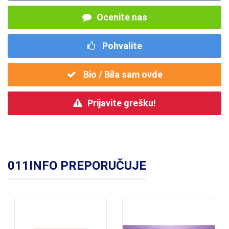
Ocenite nas
Pohvalite
Bio / Bila sam ovde
Prijavite grešku!
011INFO PREPORUČUJE