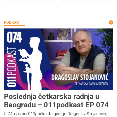
PODKAST
Poslednja četkarska radnja u
Beogradu – 011podkast EP 074
U 74. epizodi 011podkasta gost je Dragoslav Stojanović,