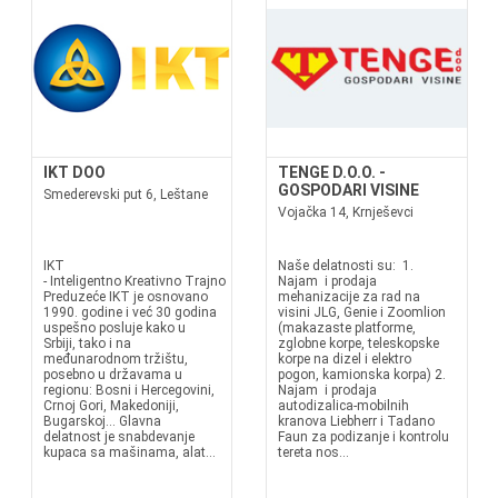
IKT DOO
TENGE D.O.O. -
GOSPODARI VISINE
Smederevski put 6, Leštane
Vojačka 14, Krnješevci
IKT
Naše delatnosti su: 1.
- Inteligentno Kreativno Trajno
Najam i prodaja
Preduzeće IKT je osnovano
mehanizacije za rad na
1990. godine i već 30 godina
visini JLG, Genie i Zoomlion
uspešno posluje kako u
(makazaste platforme,
Srbiji, tako i na
zglobne korpe, teleskopske
međunarodnom tržištu,
korpe na dizel i elektro
posebno u državama u
pogon, kamionska korpa) 2.
regionu: Bosni i Hercegovini,
Najam i prodaja
Crnoj Gori, Makedoniji,
autodizalica-mobilnih
Bugarskoj... Glavna
kranova Liebherr i Tadano
delatnost je snabdevanje
Faun za podizanje i kontrolu
kupaca sa mašinama, alat...
tereta nos...