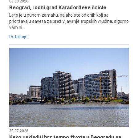
05.08.2026
Beograd, rodni grad Karađorđeve šnicle
Leto je u punom zamahu, pa ako ste od onih koji se
pridržavaju saveta za preživljavanje tropskih vrućina, sigurno
vam ni...
Detaljnije ›
30.07.2026
Kako uskladiti brz tempo života u Beogradu sa