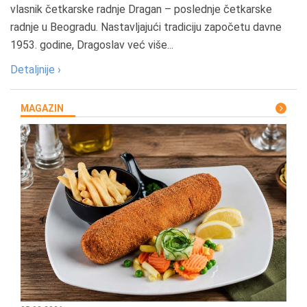
vlasnik četkarske radnje Dragan – poslednje četkarske
radnje u Beogradu. Nastavljajući tradiciju započetu davne
1953. godine, Dragoslav već više...
Detaljnije ›
MAGAZIN