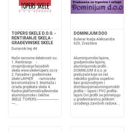
TOPERS SKELE D.O.O. -
DOMINIJUM DOO
RENTIRANJE SKELA -
Bulevar kralja Aleksandra
GRAĐEVINSKE SKELE
620, Zvezdara
Dunavski kej 44
Naše osnovne delatnosti su:
Aluminijumske lajsne,
1. Rentiranje -
gradjevinske lajsne,
iznajmljivanje fasadnih
aluminijumski profili...
skela www.skele-topers.co.rs
DOMINIJUM d.o.o. je
2. Fasadne i građevinske
preduzeće koje se već
skele LAYHER - ramovske
nekoliko godina uspešno
brzomontažne 3. Montaža i
bavi proizvodnjom i
izrada projekata skela 4.
distribucijomaluminijumskih
Radne platformeGrađevinske
profila – lajsni i PVC profila-
aluminijumske i čelične
lajsni.Ovi profili se primenjuju
SKELE TOPERS ------------------------
u građevinarstvu prilikom
----...
izvođenja završnih radova....