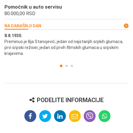
Pomoćnik u auto servisu
80.000,00 RSD
NA DANAŠNJI DAN
8.8.1930.
8.
Preminuo je Ilija Stanojević, jedan od najstarijih srpkih glumaca,
U 
prvi srpski režiser, jedan od prvih filmskih glumaca u srpskim
krajevima.
PODELITE INFORMACIJE