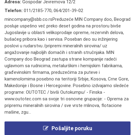
Adresa:
Gospodar Jevremova 12/2
Telefon:
011/2185-770
,
064/201-39-02
mincompany@sbb.co.rsPreduzeće MIN Company doo, Beograd
posluje uspešno već preko deset godina na prostoru bivše
Jugoslavije u oblasti velikoprodaje opreme, rezervnih delova,
bušaćeg pribora kao i servisa. Poseban deo su inžinjering
poslovi u rudarstvu /pripremi mineralnih sirovina/ uz
angažovanje najboljih domaćih i stranih stručnjaka. MIN
Company doo Beograd zastupa strane kompanije radeći
uglavnom sa rudnicima, metalurškim i hemijskim fabrikama,
građevinskim firmama, preduzećima za puteve i
kamenolomima posebno na teritoriji Srbije, Kosova, Crne Gore,
Makedonije i Bosne i Hercegovine. Posebno izdvajamo sledeće
programe: OUTOTEC / bivši Outokumpu/ - Finska -
www.outotec.com sa svoje tri osnovne grupacije: - Oprema za
pripremu mineralnih sirovina / sve vrste mlinova, flotacione
mašine, zgu...
Pošaljite poruku