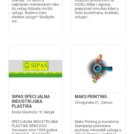
štampu...mi ćemo u
snažnim prisustvom na
najkraćem vremenskom roku
tržištu Srbije i regiona,
do vašeg dolaska izvršiti
prepoznati smo kao lideri u
uslugu. Nudimo Vam
širini asortimana, kvalitetu
sledeće usluge:* Studijsko
usluge i...
sni...
SIPAS SPECIJALNA
MAKS PRINTING
INDUSTRIJSKA
Crnogorska 21, Zemun
PLASTIKA
Koste Glavinića 19, Senjak
SPECIJALNA INDUSTRIJSKA
Maks Printing je inovativna
PLASTIKA SIPAS DOO
štamparija posvećena
Osnovani smo 1994 godine.
pružanju vrhunskih usluga u