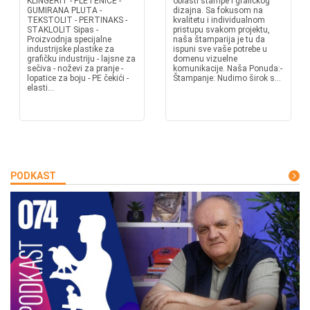
KLINGERIT - PLETENICE -
oblasti štampe i grafičkog
GUMIRANA PLUTA -
dizajna. Sa fokusom na
TEKSTOLIT - PERTINAKS -
kvalitetu i individualnom
STAKLOLIT Sipas -
pristupu svakom projektu,
Proizvodnja specijalne
naša štamparija je tu da
industrijske plastike za
ispuni sve vaše potrebe u
grafičku industriju - lajsne za
domenu vizuelne
sečiva - noževi za pranje -
komunikacije. Naša Ponuda:-
lopatice za boju - PE čekići -
Štampanje: Nudimo širok s...
elasti...
PODKAST