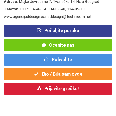
Adresa:
Majke Jevrosime 7, Tvornička 14, Novi Beograd
Telefon:
011/334-46-84
,
334-07-48
,
334-05-13
www.agencijaddesign.com ddesign@technicom.net
Pošaljite poruku
Ocenite nas
Pohvalite
Bio / Bila sam ovde
Prijavite grešku!