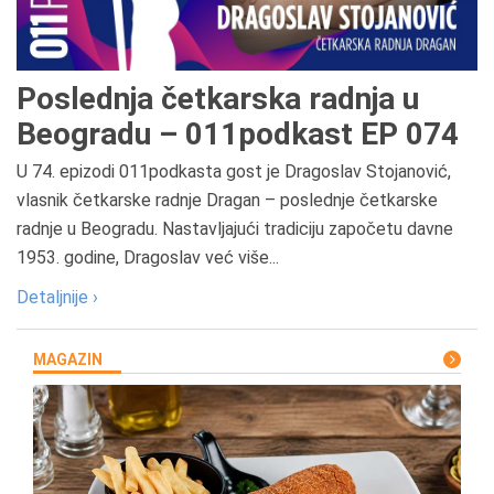
Poslednja četkarska radnja u
Beogradu – 011podkast EP 074
U 74. epizodi 011podkasta gost je Dragoslav Stojanović,
vlasnik četkarske radnje Dragan – poslednje četkarske
radnje u Beogradu. Nastavljajući tradiciju započetu davne
1953. godine, Dragoslav već više...
Detaljnije ›
MAGAZIN