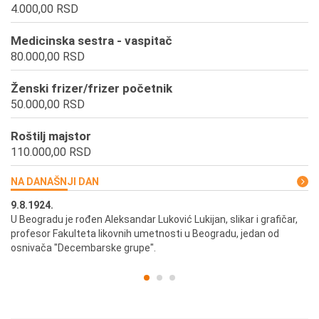
4.000,00 RSD
Medicinska sestra - vaspitač
80.000,00 RSD
Ženski frizer/frizer početnik
50.000,00 RSD
Roštilj majstor
110.000,00 RSD
NA DANAŠNJI DAN
9.8.1924.
9.
U Beogradu je rođen Aleksandar Luković Lukijan, slikar i grafičar,
Pr
profesor Fakulteta likovnih umetnosti u Beogradu, jedan od
a,
osnivača "Decembarske grupe".