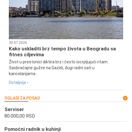
30.07.2026
Kako uskladiti brz tempo života u Beogradu sa
fitnes ciljevima
Život u prestonici diktira brz i često iscrpljujući ritam.
Saobraćajne gužve na Gazeli, dugi radni sati u
kancelarijama...
Detaljnije ›
OGLASI ZA POSAO
Serviser
80.000,00 RSD
Pomoćni radnik u kuhinji