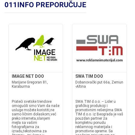
011INFO PREPORUČUJE
IMAGE NET DOO
SWA TIM DOO
Marijane Gregoran 81,
Dobanovački put 66a, Zemun
Karaburma
-Altina
Prateći svetske trendove
SWA TIM d.o.o. – Lider u
omogućili smo Vam da naše
grafičkoj produkciji i
usluge možete koristiti,ne
promotivnim rešenjima SWA
samo ličnim dolaskom,već
TIM d.o.o. iz Beograda je vaš
preko interneta,slanjem
pouzdan partner za
mejla sa vašim
kompletnu ponudu
fotografijama za
reklamnog materijala i
izradu,tekstovima za
promotivne opreme. Sa