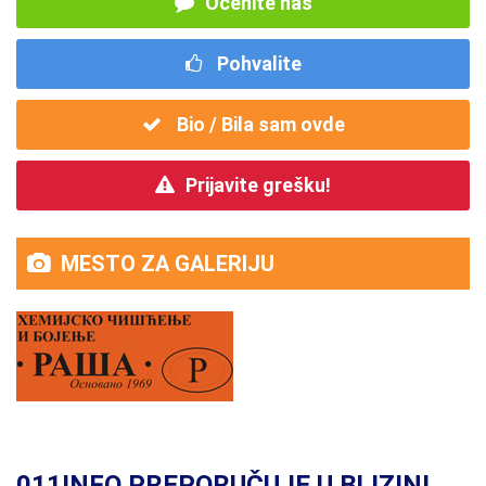
Ocenite nas
Pohvalite
Bio / Bila sam ovde
Prijavite grešku!
MESTO ZA GALERIJU
011INFO PREPORUČUJE U BLIZINI