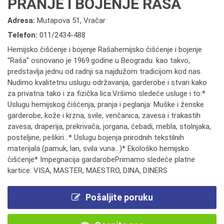
PRANJE I BOJENJE RAŠA
Adresa:
Mutapova 51, Vračar
Telefon:
011/2434-488
Hemijsko čišćenje i bojenje Rašahemijsko čišćenje i bojenje
"Raša" osnovano je 1969.godine u Beogradu. kao takvo,
predstavlja jednu od radnji sa najdužom tradicijom kod nas.
Nudimo kvalitetnu uslugu održavanja, garderobe i stvari kako
za privatna tako i za fizička lica.Vršimo sledeće usluge i to:*
Uslugu hemijskog čišćenja, pranja i peglanja: Muške i ženske
garderobe, kože i krzna, svile, venčanica, zavesa i trakastih
zavesa, draperija, prekrivača, jorgana, ćebadi, mebla, stolnjaka,
posteljine, peškiri...* Uslugu bojenja prirodnih tekstilnih
materijala (pamuk, lan, svila vuna...)* Ekološko hemijsko
čišćenje* Impegnacija gardarobePrimamo sledeće platne
kartice: VISA, MASTER, MAESTRO, DINA, DINERS
Pošaljite poruku