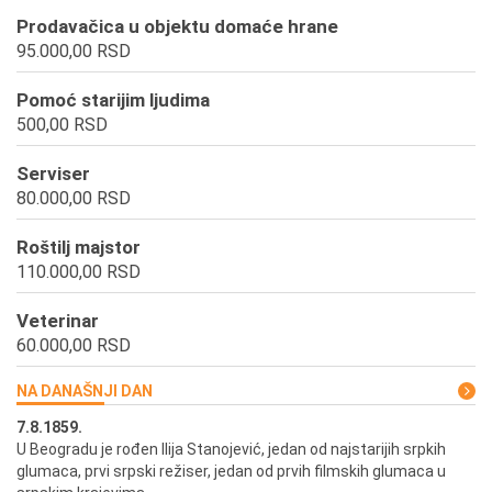
Prodavačica u objektu domaće hrane
95.000,00 RSD
Pomoć starijim ljudima
500,00 RSD
Serviser
80.000,00 RSD
Roštilj majstor
110.000,00 RSD
Veterinar
60.000,00 RSD
NA DANAŠNJI DAN
7.8.1859.
7.
U Beogradu je rođen Ilija Stanojević, jedan od najstarijih srpkih
U 
glumaca, prvi srpski režiser, jedan od prvih filmskih glumaca u
re