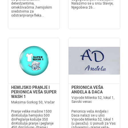
deterdzentima,
Nalazimo se u srcu Slavije,
omekšivačima ,hemijskim
Njegoševa 26...
sredstvima za
odstranjivanje fleka...
HEMIJSKO PRANJE I
PERIONICA VEŠA
PERIONICA VEŠA SUPER
ANĐELA & DACA
WASH 1
Vojvode Milenka 52, lokal 1,
Savski venac
Maksima Gorkog 50, Vračar
Pranje velike mašine 1500
Perionica veša Andjela i
dinKošulja hemijsko 500
Daca nalazi se u ulici
dinPeglanje košulje 350
Vojvode Milenka 52, lokal 1
dinKošulja pranje i peglanje
(u pasažu). U ponudi za Vas
450 dinUsluge:- Pranje i
izdvajamo:- pranje veša-