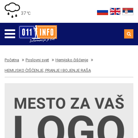
37 ℃
Početna
Poslovni svet
Hemijsko čišćenje
HEMIJSKO ČIŠĆENJE, PRANJE I BOJENJE RAŠA