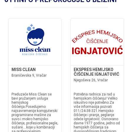
MISS CLEAN
EKSPRES HEMIJSKO
ČIŠĆENJE IGNJATOVIĆ
Braničevska 9, Vračar
Njegoševa 26, Vračar
Preduzeće Miss Clean se
Potrebna radnica za rad u
bavi pružanjem usluga
hemijskom čišćenju! Veliko
hemijskog
iskustvo nije potrebno.Za
čišćenja.Posedujemo
više informacija pozvati
najsavremenije kompjuterski
011/24-38-321.Hemijsko
programirane mašine za
čišćenje i pranje, peglanje
suvo i mokro hemijsko
odeće Ignjatović. Osnovano
čišćenje, profesionalne pegle,
davne 1977 godine, jedno od
sušare....koje u kombinaciji
hemijskih čišćenja sa
sa profesionalnim
dugogodišnjom tradicijom.