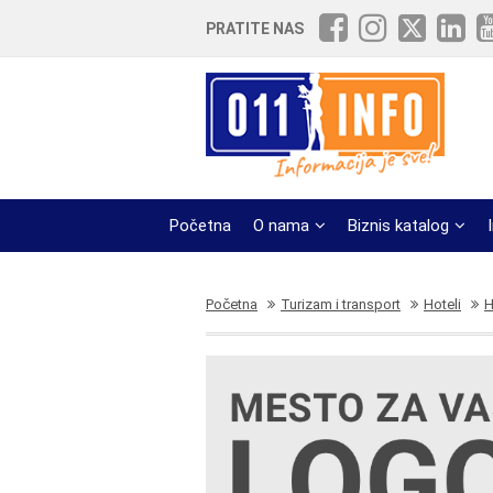
PRATITE NAS
Početna
O nama
Biznis katalog
Početna
Turizam i transport
Hoteli
H