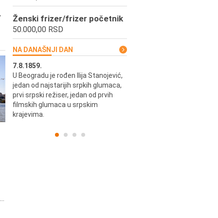
,
Ženski frizer/frizer početnik
50.000,00 RSD
NA DANAŠNJI DAN
7.8.1859.
7.8.1855.
U Beogradu je rođen Ilija Stanojević,
U Beogradu je rođen Svetisla
jedan od najstarijih srpkih glumaca,
Dinulović, pozorišni glumac i r
prvi srpski režiser, jedan od prvih
filmskih glumaca u srpskim
krajevima.
..