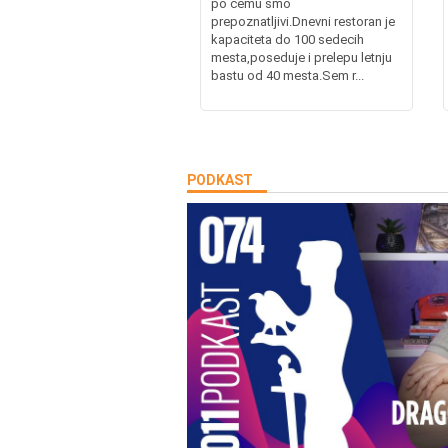
po cemu smo
prepoznatljivi.Dnevni restoran je
kapaciteta do 100 sedecih
mesta,poseduje i prelepu letnju
bastu od 40 mesta.Sem r...
PODKAST