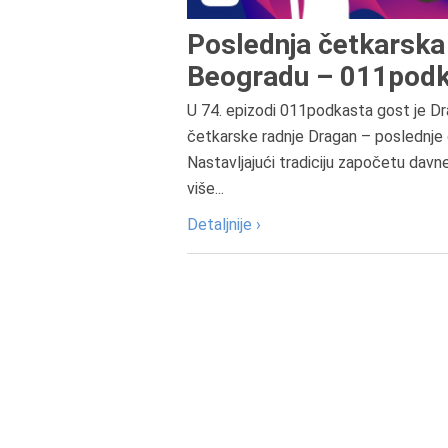
Poslednja četkarska 
Beogradu – 011podk
U 74. epizodi 011podkasta gost je Dr
četkarske radnje Dragan – poslednje 
Nastavljajući tradiciju započetu davn
više...
Detaljnije ›