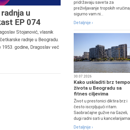
pridržavaju saveta za
preživljavanje tropskih vrućina
radnja u
sigurno vam ni...
ast EP 074
Detaljnije ›
agoslav Stojanović, vlasnik
7.8.2015.
četkarske radnje u Beogradu.
Preminula je Đurđija Cvetić,
e 1953. godine, Dragoslav već
pozorišna, filmska i TV glumica.
30.07.2026
Kako uskladiti brz tempo
života u Beogradu sa
fitnes ciljevima
Život u prestonici diktira brz i
često iscrpljujući ritam.
Saobraćajne gužve na Gazeli,
dugi radni sati u kancelarijama.
Detaljnije ›