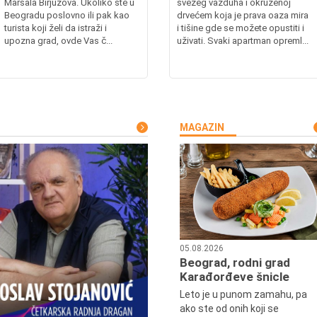
Maršala Birjuzova. Ukoliko ste u
svežeg vazduha i okruženoj
Beogradu poslovno ili pak kao
drvećem koja je prava oaza mira
turista koji želi da istraži i
i tišine gde se možete opustiti i
upozna grad, ovde Vas č...
uživati. Svaki apartman opreml...
MAGAZIN
05.08.2026
Beograd, rodni grad
Karađorđeve šnicle
Leto je u punom zamahu, pa
ako ste od onih koji se