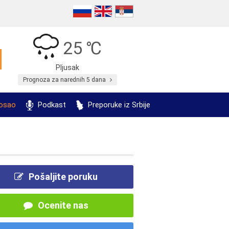
25 ℃
Pljusak
Prognoza za narednih 5 dana
posao
Podkast
Preporuke iz Srbije
Pošaljite poruku
Ocenite nas