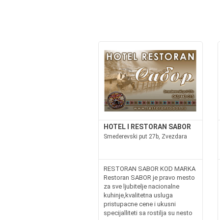
HOTEL I RESTORAN SABOR
Smederevski put 27b, Zvezdara
RESTORAN SABOR KOD MARKA
Restoran SABOR je pravo mesto
za sve ljubitelje nacionalne
kuhinje,kvalitetna usluga
pristupacne cene i ukusni
specijalliteti sa rostilja su nesto