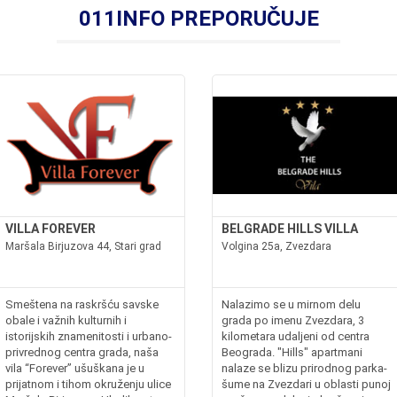
011INFO PREPORUČUJE
VILLA FOREVER
BELGRADE HILLS VILLA
Maršala Birjuzova 44, Stari grad
Volgina 25a, Zvezdara
Smeštena na raskršću savske
Nalazimo se u mirnom delu
obale i važnih kulturnih i
grada po imenu Zvezdara, 3
istorijskih znamenitosti i urbano-
kilometara udaljeni od centra
privrednog centra grada, naša
Beograda. "Hills" apartmani
vila “Forever” ušuškana je u
nalaze se blizu prirodnog parka-
prijatnom i tihom okruženju ulice
šume na Zvezdari u oblasti punoj