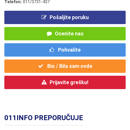
Telefon:
011/3731-437
Pošaljite poruku
Ocenite nas
Pohvalite
Bio / Bila sam ovde
Prijavite grešku!
011INFO PREPORUČUJE