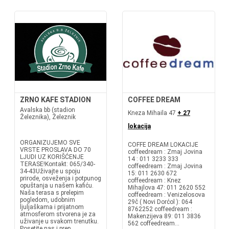
ZRNO KAFE STADION
COFFEE DREAM
Avalska bb (stadion
Kneza Mihaila 47
+ 27
Železnika), Železnik
lokacija
ORGANIZUJEMO SVE
COFFE DREAM LOKACIJE
VRSTE PROSLAVA DO 70
coffeedream : Zmaj Jovina
LJUDI UZ KORIŠĆENJE
14 : 011 3233 333
TERASE!Kontakt: 065/340-
coffeedream : Zmaj Jovina
34-43Uživajte u spoju
15: 011 2630 672
prirode, osveženja i potpunog
coffeedream : Knez
opuštanja u našem kafiću.
Mihajlova 47: 011 2620 552
Naša terasa s prelepim
coffeedream : Venizelosova
pogledom, udobnim
29č ( Novi Dorćol ): 064
ljuljaškama i prijatnom
8762252 coffeedream :
atmosferom stvorena je za
Makenzijeva 89: 011 3836
uživanje u svakom trenutku.
562 coffeedream...
Posetite nas i prep...