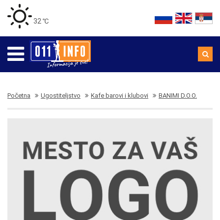
32 ℃
Početna
Ugostiteljstvo
Kafe barovi i klubovi
BANIMI D.O.O.