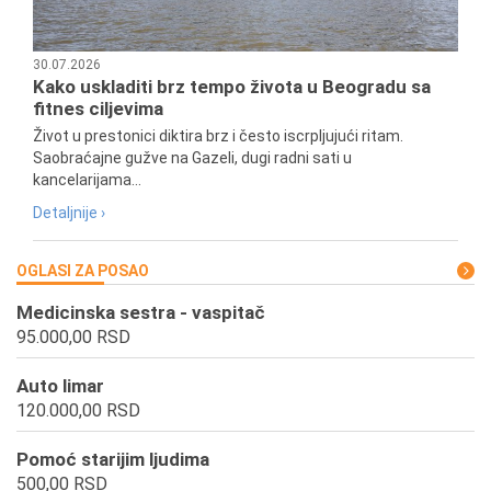
30.07.2026
Kako uskladiti brz tempo života u Beogradu sa
fitnes ciljevima
Život u prestonici diktira brz i često iscrpljujući ritam.
Saobraćajne gužve na Gazeli, dugi radni sati u
kancelarijama...
Detaljnije ›
OGLASI ZA POSAO
Medicinska sestra - vaspitač
95.000,00 RSD
Auto limar
120.000,00 RSD
Pomoć starijim ljudima
500,00 RSD