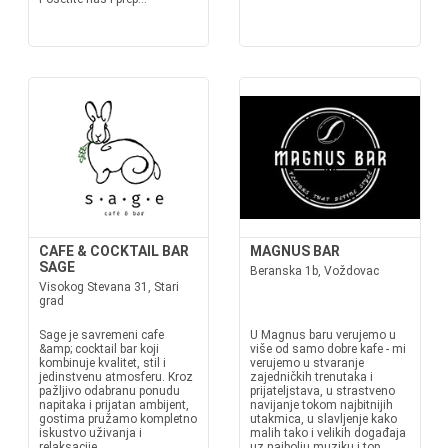
CAFE & COCKTAIL BAR
MAGNUS BAR
SAGE
Beranska 1b, Voždovac
Visokog Stevana 31, Stari
grad
Sage je savremeni cafe
U Magnus baru verujemo u
&amp; cocktail bar koji
više od samo dobre kafe - mi
kombinuje kvalitet, stil i
verujemo u stvaranje
jedinstvenu atmosferu. Kroz
zajedničkih trenutaka i
pažljivo odabranu ponudu
prijateljstava, u strastveno
napitaka i prijatan ambijent,
navijanje tokom najbitnijih
gostima pružamo kompletno
utakmica, u slavljenje kako
iskustvo uživanja i
malih tako i velikih događaja
relaksacije.
uz najbolju muziku i top