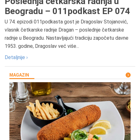
Poslednja četkarska radnja u
Beogradu – 011podkast EP 074
U 74. epizodi 011podkasta gost je Dragoslav Stojanović,
vlasnik četkarske radnje Dragan – poslednje četkarske
radnje u Beogradu. Nastavljajući tradiciju započetu davne
1953. godine, Dragoslav već više...
Detaljnije ›
MAGAZIN