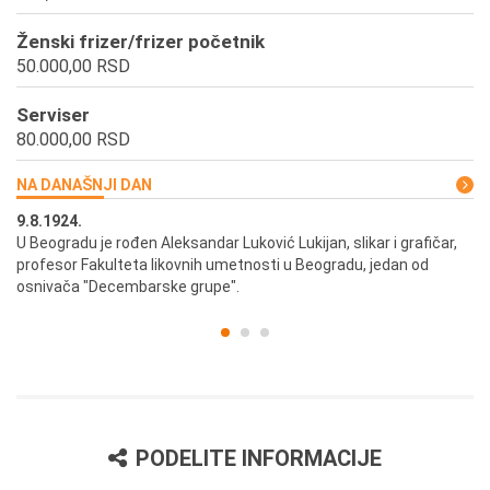
Ženski frizer/frizer početnik
50.000,00 RSD
Serviser
80.000,00 RSD
NA DANAŠNJI DAN
9.8.1924.
9.
U Beogradu je rođen Aleksandar Luković Lukijan, slikar i grafičar,
Pr
profesor Fakulteta likovnih umetnosti u Beogradu, jedan od
a,
osnivača "Decembarske grupe".
PODELITE INFORMACIJE