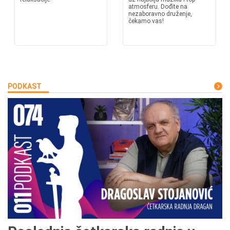
atmosferu. Dođite na
nezaboravno druženje,
čekamo vas!
PODKAST