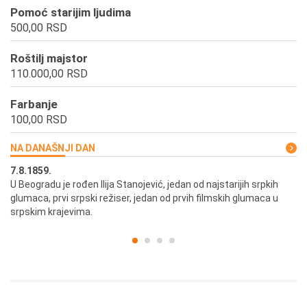
Pomoć starijim ljudima
500,00 RSD
Roštilj majstor
110.000,00 RSD
Farbanje
100,00 RSD
NA DANAŠNJI DAN
7.8.1859.
7.
U Beogradu je rođen Ilija Stanojević, jedan od najstarijih srpkih
U 
glumaca, prvi srpski režiser, jedan od prvih filmskih glumaca u
re
srpskim krajevima.