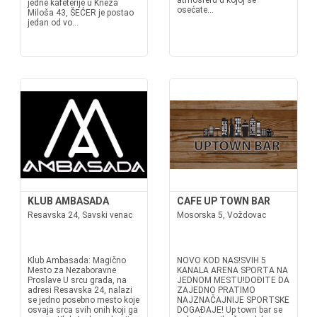
atmosferu u kojoj se
jedne kafeterije u Kneza
osećate...
Miloša 43, ŠEĆER je postao
jedan od vo...
KLUB AMBASADA
CAFE UP TOWN BAR
Resavska 24, Savski venac
Mosorska 5, Voždovac
Klub Ambasada: Magično
NOVO KOD NAS!SVIH 5
Mesto za Nezaboravne
KANALA ARENA SPORTA NA
Proslave U srcu grada, na
JEDNOM MESTU!DOĐITE DA
adresi Resavska 24, nalazi
ZAJEDNO PRATIMO
se jedno posebno mesto koje
NAJZNAČAJNIJE SPORTSKE
osvaja srca svih onih koji ga
DOGAĐAJE! Up town bar se