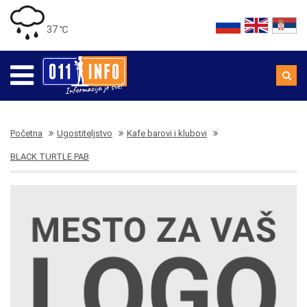
37 ℃
Početna
Ugostiteljstvo
Kafe barovi i klubovi
BLACK TURTLE PAB