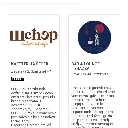
KAFETERIJA ŠEĆER
BAR & LOUNGE
TERAZZA
Zadarska 2, Stari grad
+ 1
Jove Ilića 49, Voždovac
lokacija
Dobrodošli u gradsku oazu
ŠEĆER pruža vrhunski
stila i ukusa. Predstavljamo
doživljaj KAFE uz privlacan
vam mesto gde se moderni
ambijent i kvalitetnu ponudu
dizajn i urbana kultura
hrane. Osnovana u
spajaju u savršen balans.
septembru 2018. u
Prostran, inovativan, ali
Zadarskoj 2, u Beogradu,
prijatan ambijent koji mami
ŠEĆER JE otvorio vrata svoje
da ostanete duže nego što
prve kafeterije koja se nalazi
ste planirali. Svaki detalj je
tacno u srcu
pažljivo odabran stvarajući
Beograda.Otvaranjem još