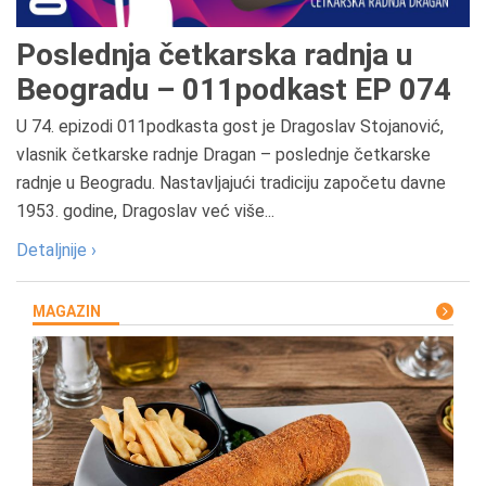
Poslednja četkarska radnja u
Beogradu – 011podkast EP 074
U 74. epizodi 011podkasta gost je Dragoslav Stojanović,
vlasnik četkarske radnje Dragan – poslednje četkarske
radnje u Beogradu. Nastavljajući tradiciju započetu davne
1953. godine, Dragoslav već više...
Detaljnije ›
MAGAZIN