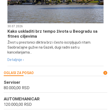
30.07.2026
Kako uskladiti brz tempo života u Beogradu sa
fitnes ciljevima
Život u prestonici diktira brz i često iscrpljujući ritam.
Saobraćajne gužve na Gazeli, dugi radni sati u
kancelarijama...
Detaljnije ›
OGLASI ZA POSAO
Serviser
80.000,00 RSD
AUTOMEHANICAR
120.000,00 RSD