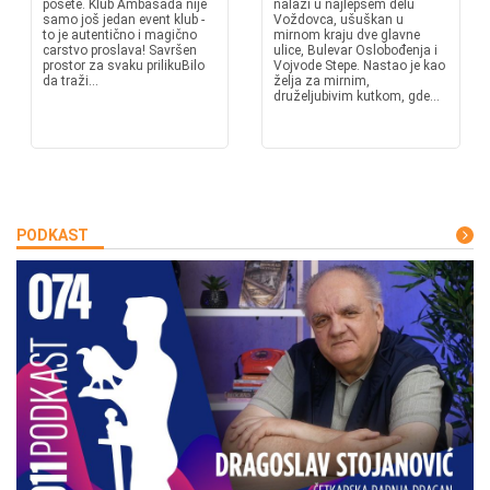
posete. Klub Ambasada nije
nalazi u najlepšem delu
samo još jedan event klub -
Voždovca, ušuškan u
to je autentično i magično
mirnom kraju dve glavne
carstvo proslava! Savršen
ulice, Bulevar Oslobođenja i
prostor za svaku prilikuBilo
Vojvode Stepe. Nastao je kao
da traži...
želja za mirnim,
druželjubivim kutkom, gde...
PODKAST