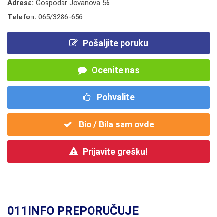
Adresa:
Gospodar Jovanova 56
Telefon:
065/3286-656
Pošaljite poruku
Ocenite nas
Pohvalite
Bio / Bila sam ovde
Prijavite grešku!
011INFO PREPORUČUJE