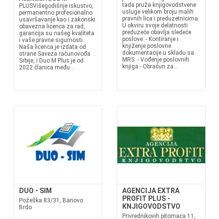
tada pruža knjigovodstvene
PLUSVišegodišnje iskustvo,
usluge velikom broju malih
permanentno profesionalno
pravnih lica i preduzetnicima.
usavršavanje kao i zakonski
U okviru svoje delatnosti
obavezna licenca za rad,
preduzeće obavlja sledeće
garancija su našeg kvaliteta
poslove: - Kontiranje i
i vaše pravne sigurnosti.
knjiženje poslovne
Naša licenca je izdata od
dokumentacije u skladu sa
strane Saveza računovođa
MRS. - Vođenje poslovnih
Srbije, i Duo M Plus je od
knjiga - Obračun za...
2022 članica među...
DUO - SIM
AGENCIJA EXTRA
PROFIT PLUS -
Požeška 83/31, Banovo
KNJIGOVODSTVO
Brdo
Privrednikovih pitomaca 11,