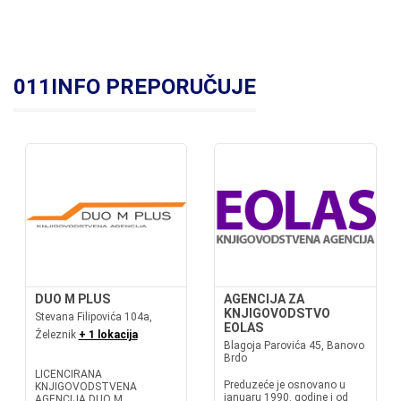
011INFO PREPORUČUJE
DUO M PLUS
AGENCIJA ZA
KNJIGOVODSTVO
Stevana Filipovića 104a,
EOLAS
Železnik
+ 1 lokacija
Blagoja Parovića 45, Banovo
Brdo
LICENCIRANA
Preduzeće je osnovano u
KNJIGOVODSTVENA
januaru 1990. godine i od
AGENCIJA DUO M