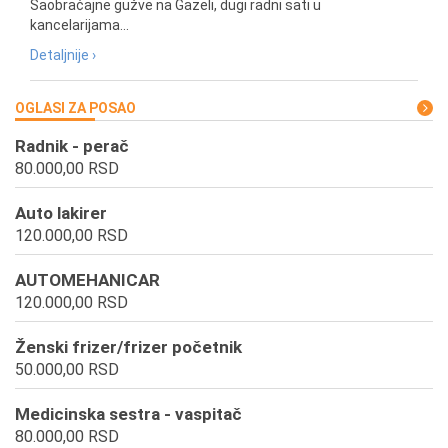
Saobraćajne gužve na Gazeli, dugi radni sati u
kancelarijama...
Detaljnije ›
OGLASI ZA POSAO
Radnik - perač
80.000,00 RSD
Auto lakirer
120.000,00 RSD
AUTOMEHANICAR
120.000,00 RSD
Ženski frizer/frizer početnik
50.000,00 RSD
Medicinska sestra - vaspitač
80.000,00 RSD