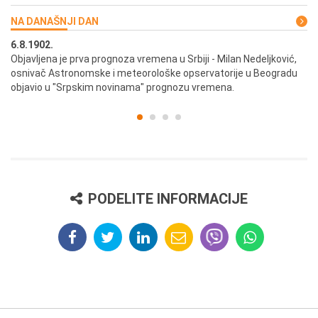
NA DANAŠNJI DAN
6.8.1902.
6.
ik
Objavljena je prva prognoza vremena u Srbiji - Milan Nedeljković,
Od
osnivač Astronomske i meteorološke opservatorije u Beogradu
Be
objavio u "Srpskim novinama" prognozu vremena.
PODELITE INFORMACIJE