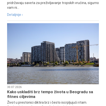
pridržavaju saveta za preživljavanje tropskih vrućina, sigurno
vam ni...
Detaljnije ›
30.07.2026
Kako uskladiti brz tempo života u Beogradu sa
fitnes ciljevima
Život u prestonici diktira brz i često iscrpljujući ritam.