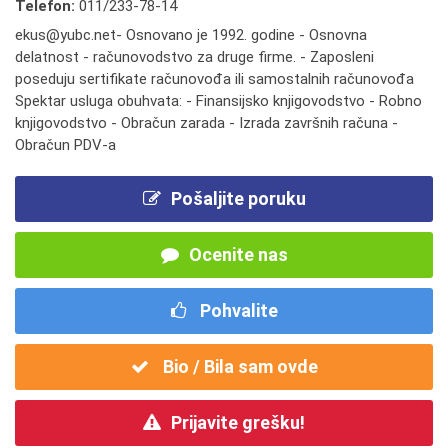
Telefon:
011/233-78-14
ekus@yubc.net- Osnovano je 1992. godine - Osnovna
delatnost - računovodstvo za druge firme. - Zaposleni
poseduju sertifikate računovođa ili samostalnih računovođa
Spektar usluga obuhvata: - Finansijsko knjigovodstvo - Robno
knjigovodstvo - Obračun zarada - Izrada završnih računa -
Obračun PDV-a
Pošaljite poruku
Ocenite nas
Pohvalite
Bio / Bila sam ovde
Prijavite grešku!