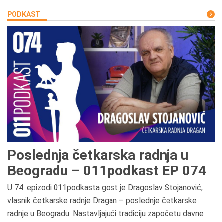
PODKAST
Poslednja četkarska radnja u
Beogradu – 011podkast EP 074
U 74. epizodi 011podkasta gost je Dragoslav Stojanović,
vlasnik četkarske radnje Dragan – poslednje četkarske
radnje u Beogradu. Nastavljajući tradiciju započetu davne