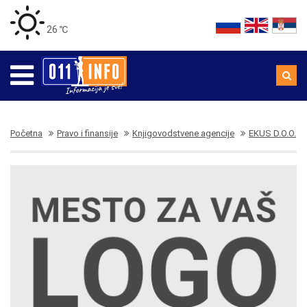
26 ℃
Početna
Pravo i finansije
Knjigovodstvene agencije
EKUS D.O.O.