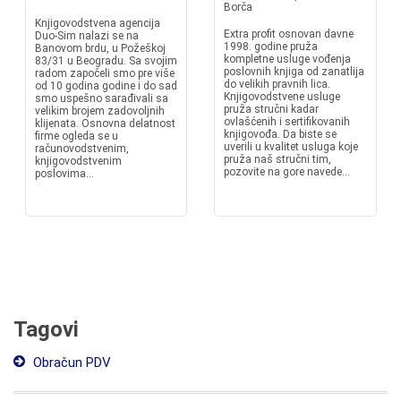
Borča
Knjigovodstvena agencija
Extra profit osnovan davne
Duo-Sim nalazi se na
1998. godine pruža
Banovom brdu, u Požeškoj
kompletne usluge vođenja
83/31 u Beogradu. Sa svojim
poslovnih knjiga od zanatlija
radom započeli smo pre više
do velikih pravnih lica.
od 10 godina godine i do sad
Knjigovodstvene usluge
smo uspešno sarađivali sa
pruža stručni kadar
velikim brojem zadovoljnih
ovlašćenih i sertifikovanih
klijenata. Osnovna delatnost
knjigovođa. Da biste se
firme ogleda se u
uverili u kvalitet usluga koje
računovodstvenim,
pruža naš stručni tim,
knjigovodstvenim
pozovite na gore navede...
poslovima...
Tagovi
Obračun PDV