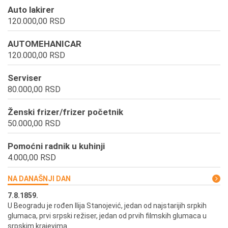
Auto lakirer
120.000,00 RSD
AUTOMEHANICAR
120.000,00 RSD
Serviser
80.000,00 RSD
Ženski frizer/frizer početnik
50.000,00 RSD
Pomoćni radnik u kuhinji
4.000,00 RSD
NA DANAŠNJI DAN
7.8.1859.
7.
U Beogradu je rođen Ilija Stanojević, jedan od najstarijih srpkih
U 
glumaca, prvi srpski režiser, jedan od prvih filmskih glumaca u
re
srpskim krajevima.