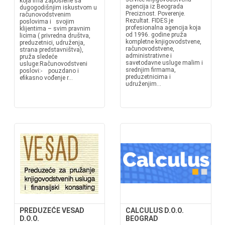
koja ima zaposlene sa
agencija iz Beograda
dugogodišnjim iskustvom u
Preciznost. Poverenje.
računovodstvenim
Rezultat. FIDES je
poslovima i svojim
profesionalna agencija koja
klijentima – svim pravnim
od 1996. godine pruža
licima ( privredna društva,
kompletne knjigovodstvene,
preduzetnici, udruženja,
računovodstvene,
strana predstavništva),
administrativne i
pruža sledeće
savetodavne usluge malim i
usluge:Računovodstveni
srednjim firmama,
poslovi:- pouzdano i
preduzetnicima i
efikasno vođenje r...
udruženjim...
PREDUZEĆE VESAD
CALCULUS D.O.O.
D.O.O.
BEOGRAD