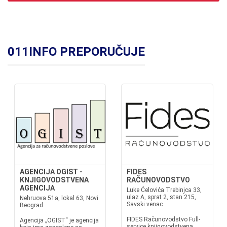
011INFO PREPORUČUJE
AGENCIJA OGIST -
FIDES
KNJIGOVODSTVENA
RAČUNOVODSTVO
AGENCIJA
Luke Ćelovića Trebinjca 33,
ulaz A, sprat 2, stan 215,
Nehruova 51a, lokal 63, Novi
Savski venac
Beograd
FIDES Računovodstvo Full-
Agencija „OGIST“ je agencija
service knjigovodstvena