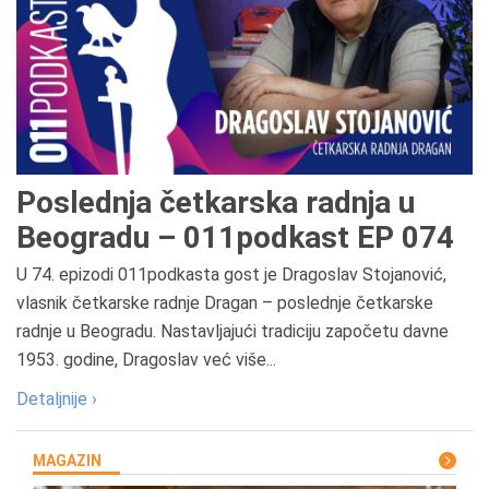
Poslednja četkarska radnja u
Beogradu – 011podkast EP 074
U 74. epizodi 011podkasta gost je Dragoslav Stojanović,
vlasnik četkarske radnje Dragan – poslednje četkarske
radnje u Beogradu. Nastavljajući tradiciju započetu davne
1953. godine, Dragoslav već više...
Detaljnije ›
MAGAZIN