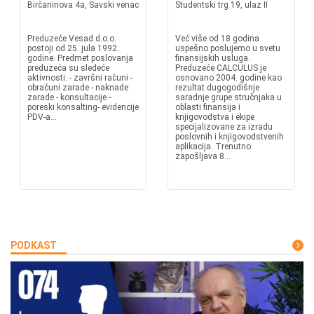
Birčaninova 4a, Savski venac
Studentski trg 19, ulaz II
Preduzeće Vesad d.o.o.
Već više od 18 godina
postoji od 25. jula 1992.
uspešno poslujemo u svetu
godine. Predmet poslovanja
finansijskih usluga.
preduzeća su sledeće
Preduzeće CALCULUS je
aktivnosti: - završni računi -
osnovano 2004. godine kao
obračuni zarade - naknade
rezultat dugogodišnje
zarade - konsultacije -
saradnje grupe stručnjaka u
poreski konsalting- evidencije
oblasti finansija i
PDV-a...
knjigovodstva i ekipe
specijalizovane za izradu
poslovnih i knjigovodstvenih
aplikacija. Trenutno
zapošljava 8...
PODKAST