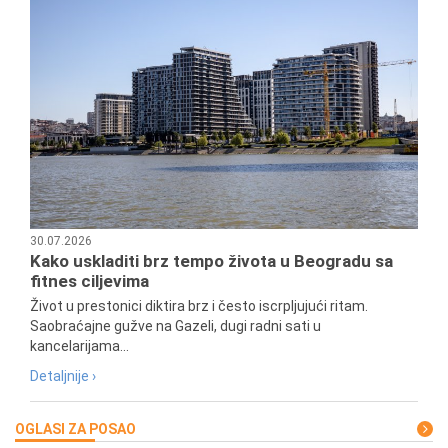
30.07.2026
Kako uskladiti brz tempo života u Beogradu sa
fitnes ciljevima
Život u prestonici diktira brz i često iscrpljujući ritam.
Saobraćajne gužve na Gazeli, dugi radni sati u
kancelarijama...
Detaljnije ›
OGLASI ZA POSAO