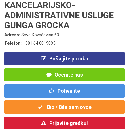
KANCELARIJSKO-
ADMINISTRATIVNE USLUGE
GUNGA GROCKA
Adresa:
Save Kovačevića 63
Telefon:
+381 64 0819895
Pošaljite poruku
Ocenite nas
Pohvalite
Bio / Bila sam ovde
Prijavite grešku!