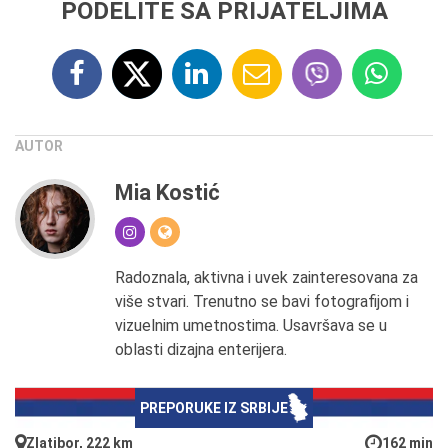
PODELITE SA PRIJATELJIMA
AUTOR
Mia Kostić
Radoznala, aktivna i uvek zainteresovana za
više stvari. Trenutno se bavi fotografijom i
vizuelnim umetnostima. Usavršava se u
oblasti dizajna enterijera.
PREPORUKE IZ SRBIJE
Zlatibor, 222 km
162 min