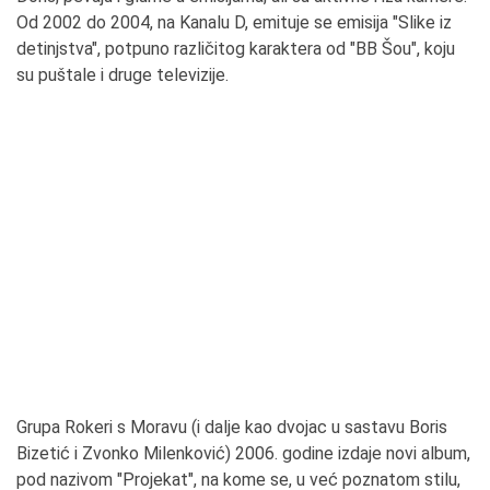
Od 2002 do 2004, na Kanalu D, emituje se emisija "Slike iz
detinjstva", potpuno različitog karaktera od "BB Šou", koju
su puštale i druge televizije.
Grupa Rokeri s Moravu (i dalje kao dvojac u sastavu Boris
Bizetić i Zvonko Milenković) 2006. godine izdaje novi album,
pod nazivom "Projekat", na kome se, u već poznatom stilu,