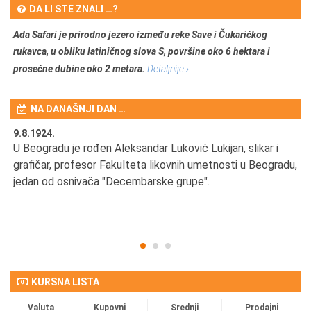
DA LI STE ZNALI …?
Ada Safari je prirodno jezero između reke Save i Čukaričkog
rukavca, u obliku latiničnog slova S, površine oko 6 hektara i
prosečne dubine oko 2 metara.
Detaljnije ›
NA DANAŠNJI DAN …
9.8.1924.
9.
U Beogradu je rođen Aleksandar Luković Lukijan, slikar i
Pr
grafičar, profesor Fakulteta likovnih umetnosti u Beogradu,
JA
d
jedan od osnivača "Decembarske grupe".
KURSNA LISTA
Valuta
Kupovni
Srednji
Prodajni