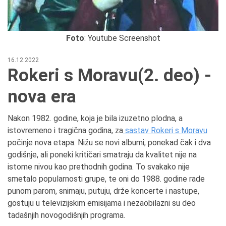
Foto
: Youtube Screenshot
16.12.2022
Rokeri s Moravu(2. deo) -
nova era
Nakon 1982. godine, koja je bila izuzetno plodna, a
istovremeno i tragična godina, za
sastav Rokeri s Moravu
počinje nova etapa. Nižu se novi albumi, ponekad čak i dva
godišnje, ali poneki kritičari smatraju da kvalitet nije na
istome nivou kao prethodnih godina. To svakako nije
smetalo popularnosti grupe, te oni do 1988. godine rade
punom parom, snimaju, putuju, drže koncerte i nastupe,
gostuju u televizijskim emisijama i nezaobilazni su deo
tadašnjih novogodišnjih programa.