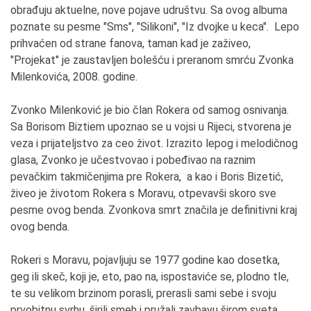
obrađuju aktuelne, nove pojave udruštvu. Sa ovog albuma
poznate su pesme "Sms", "Silikoni", "Iz dvojke u keca". Lepo
prihvaćen od strane fanova, taman kad je zaživeo,
"Projekat" je zaustavljen bolešću i preranom smrću Zvonka
Milenkovića, 2008. godine.
Zvonko Milenković je bio član Rokera od samog osnivanja.
Sa Borisom Biztiem upoznao se u vojsi u Rijeci, stvorena je
veza i prijateljstvo za ceo život. Izrazito lepog i melodičnog
glasa, Zvonko je učestvovao i pobeđivao na raznim
pevačkim takmičenjima pre Rokera, a kao i Boris Bizetić,
živeo je životom Rokera s Moravu, otpevavši skoro sve
pesme ovog benda. Zvonkova smrt značila je definitivni kraj
ovog benda.
Rokeri s Moravu, pojavljuju se 1977 godine kao dosetka,
geg ili skeč, koji je, eto, pao na, ispostaviće se, plodno tle,
te su velikom brzinom porasli, prerasli sami sebe i svoju
prvobitnu svrhu, širili smeh i pružali zavbavu širom sveta,