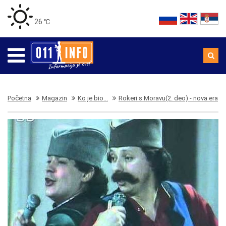
26 ℃
Početna
Magazin
Ko je bio...
Rokeri s Moravu(2. deo) - nova era