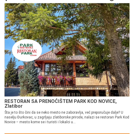
RESTORAN SA PRENOĆIŠTEM PARK KOD NOVICE,
Zlatibor
Šta je to što čini da se neko mesto ne zaboravlja, već preporučuje dalje? U
naselju Đurkovac, u zagrljaju zlatiborske prirode, nalazi se restoran Park Kod
Novice – mesto kome se i turisti i lokalci u...