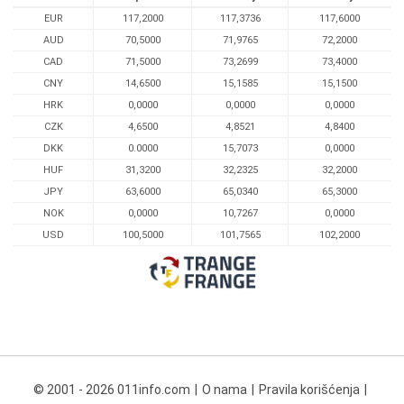
EUR
117,2000
117,3736
117,6000
AUD
70,5000
71,9765
72,2000
CAD
71,5000
73,2699
73,4000
CNY
14,6500
15,1585
15,1500
HRK
0,0000
0,0000
0,0000
CZK
4,6500
4,8521
4,8400
DKK
0.0000
15,7073
0,0000
HUF
31,3200
32,2325
32,2000
JPY
63,6000
65,0340
65,3000
NOK
0,0000
10,7267
0,0000
USD
100,5000
101,7565
102,2000
© 2001 - 2026 011info.com
O nama
Pravila korišćenja