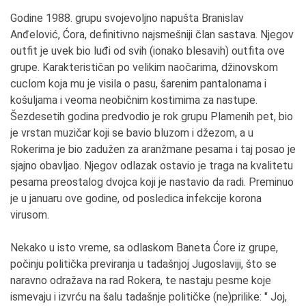
Godine 1988. grupu svojevoljno napušta Branislav
Anđelović, Ćora, definitivno najsmešniji član sastava. Njegov
outfit je uvek bio luđi od svih (ionako blesavih) outfita ove
grupe. Karakterističan po velikim naočarima, džinovskom
cuclom koja mu je visila o pasu, šarenim pantalonama i
košuljama i veoma neobičnim kostimima za nastupe.
Šezdesetih godina predvodio je rok grupu Plamenih pet, bio
je vrstan muzičar koji se bavio bluzom i džezom, a u
Rokerima je bio zadužen za aranžmane pesama i taj posao je
sjajno obavljao. Njegov odlazak ostavio je traga na kvalitetu
pesama preostalog dvojca koji je nastavio da radi. Preminuo
je u januaru ove godine, od posledica infekcije korona
virusom.
Nekako u isto vreme, sa odlaskom Baneta Ćore iz grupe,
počinju politička previranja u tadašnjoj Jugoslaviji, što se
naravno odražava na rad Rokera, te nastaju pesme koje
ismevaju i izvrću na šalu tadašnje političke (ne)prilike: " Joj,