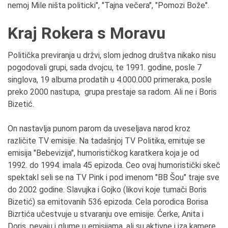
nemoj Mile ništa politicki", "Tajna večera", "Pomozi Bože".
Kraj Rokera s Moravu
Politička previranja u držvi, slom jednog društva nikako nisu
pogodovali grupi, sada dvojcu, te 1991. godine, posle 7
singlova, 19 albuma prodatih u 4.000.000 primeraka, posle
preko 2000 nastupa, grupa prestaje sa radom. Ali ne i Boris
Bizetić.
On nastavlja punom parom da uveseljava narod kroz
različite TV emisije. Na tadašnjoj TV Politika, emituje se
emisija "Bebevizija", humorističkog karatkera koja je od
1992. do 1994. imala 45 epizoda. Ceo ovaj humoristički skeč
spektakl seli se na TV Pink i pod imenom "BB Šou" traje sve
do 2002 godine. Slavujka i Gojko (likovi koje tumači Boris
Bizetić) sa emitovanih 536 epizoda. Cela porodica Borisa
Bizrtića učestvuje u stvaranju ove emisije. Ćerke, Anita i
Doris, pevaju i glume u emisijama, ali su aktivne i iza kamere.