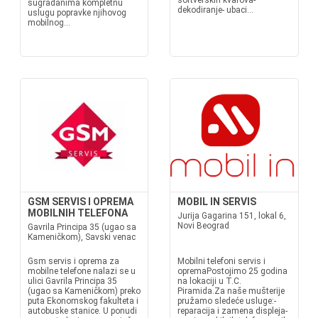
softverskih kvarova-
sugrađanima kompletnu
dekodiranje- ubaci...
uslugu popravke njihovog
mobilnog...
GSM SERVIS I OPREMA
MOBIL IN SERVIS
MOBILNIH TELEFONA
Jurija Gagarina 151, lokal 6,
Novi Beograd
Gavrila Principa 35 (ugao sa
Kameničkom), Savski venac
Gsm servis i oprema za
Mobilni telefoni servis i
mobilne telefone nalazi se u
opremaPostojimo 25 godina
ulici Gavrila Principa 35
na lokaciji u T.C.
(ugao sa Kameničkom) preko
Piramida.Za naše mušterije
puta Ekonomskog fakulteta i
pružamo sledeće usluge:-
autobuske stanice. U ponudi
reparacija i zamena displeja-