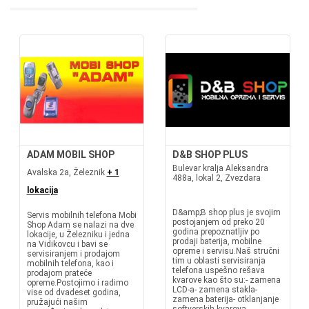
ADAM MOBIL SHOP
D&B SHOP PLUS
Bulevar kralja Aleksandra
Avalska 2a, Železnik
+ 1
488a, lokal 2, Zvezdara
lokacija
D&amp;B shop plus je svojim
Servis mobilnih telefona Mobi
postojanjem od preko 20
Shop Adam se nalazi na dve
godina prepoznatljiv po
lokacije, u Železniku i jedna
prodaji baterija, mobilne
na Vidikovcu i bavi se
opreme i servisu.Naš stručni
servisiranjem i prodajom
tim u oblasti servisiranja
mobilnih telefona, kao i
telefona uspešno rešava
prodajom prateće
kvarove kao što su:- zamena
opreme.Postojimo i radimo
LCD-a- zamena stakla-
vise od dvadeset godina,
zamena baterija- otklanjanje
pružajući našim