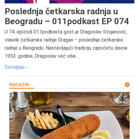
Poslednja četkarska radnja u
Beogradu – 011podkast EP 074
U 74. epizodi 011podkasta gost je Dragoslav Stojanović,
vlasnik četkarske radnje Dragan – poslednje četkarske
radnje u Beogradu. Nastavljajući tradiciju započetu davne
1953. godine, Dragoslav već više...
Detaljnije ›
MAGAZIN