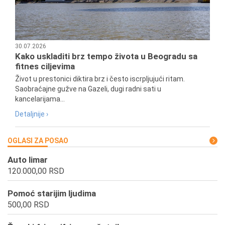
30.07.2026
Kako uskladiti brz tempo života u Beogradu sa
fitnes ciljevima
Život u prestonici diktira brz i često iscrpljujući ritam.
Saobraćajne gužve na Gazeli, dugi radni sati u
kancelarijama...
Detaljnije ›
OGLASI ZA POSAO
Auto limar
120.000,00 RSD
Pomoć starijim ljudima
500,00 RSD