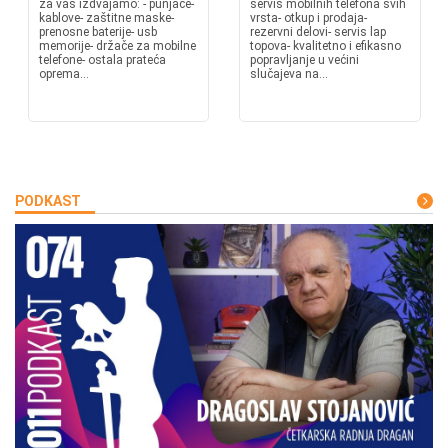
za vas izdvajamo: - punjače-
servis mobilnih telefona svih
kablove- zaštitne maske-
vrsta- otkup i prodaja-
prenosne baterije- usb
rezervni delovi- servis lap
memorije- držače za mobilne
topova- kvalitetno i efikasno
telefone- ostala prateća
popravljanje u većini
oprema...
slučajeva na...
PODKAST