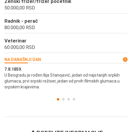
Ženski frizer/frizer početnik
50.000,00 RSD
Radnik - perač
80.000,00 RSD
Veterinar
60.000,00 RSD
NA DANAŠNJI DAN
7.8.1859.
7.
U Beogradu je rođen Ilija Stanojević, jedan od najstarijih srpkih
U 
glumaca, prvi srpski režiser, jedan od prvih filmskih glumaca u
re
srpskim krajevima.