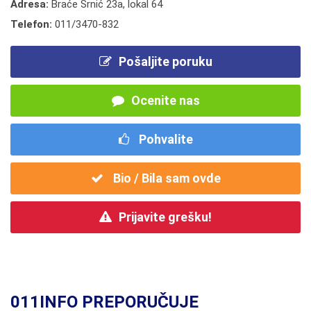
Adresa:
Braće Srnić 23a, lokal 64
Telefon:
011/3470-832
Pošaljite poruku
Ocenite nas
Pohvalite
Bio / Bila sam ovde
Prijavite grešku!
011INFO PREPORUČUJE