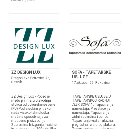
ZZ DESIGN LUX
SOFA - TAPETARSKE
USLUGE
Dragoslava Petrovića 7c,
Resnik
17.oktobar 26, Rakovica
ZZ Design Lux - Počeo je
TAPETARSKE USLUGE U
među prvima proizvodnju
TAPETARSKOJ RADNJI
stolica od poliuretanse pene
„SZR SOFA“ 1. Tapaciranje
(PU).Pod visokim pritiskom
nameštaja, Presvlačenje
naša visoko tehnološka
nameštaja, Tapaciranje
mašina sposobna je za
zidnih površina i panoa,
masovnu proizvodnju.
Tapaciranje vrata - ulazna,
Zapremina brizganja mašine
pregradna, vrata od plakara,
je u rasponu od 200g do 8kg,
Tapaciranje martinela – na