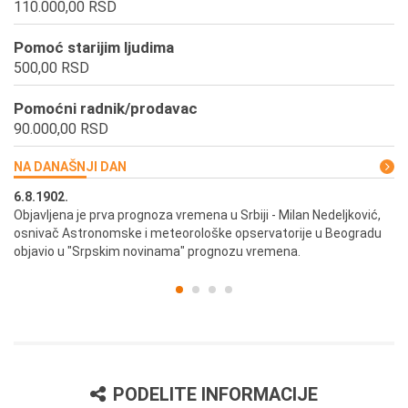
110.000,00 RSD
Pomoć starijim ljudima
500,00 RSD
Pomoćni radnik/prodavac
90.000,00 RSD
NA DANAŠNJI DAN
6.8.1902.
6.
ik
Objavljena je prva prognoza vremena u Srbiji - Milan Nedeljković,
Od
osnivač Astronomske i meteorološke opservatorije u Beogradu
Be
objavio u "Srpskim novinama" prognozu vremena.
PODELITE INFORMACIJE