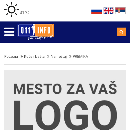
31 ℃
Početna
Kuća i bašta
Nameštaj
PREMIKA