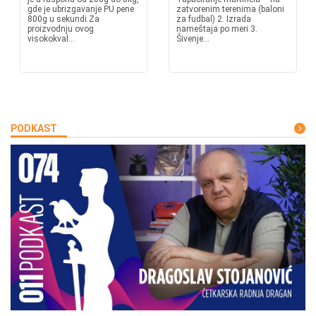
gde je ubrizgavanje PU pene
zatvorenim terenima (baloni
800g u sekundi.Za
za fudbal) 2. Izrada
proizvodnju ovog
nameštaja po meri 3.
visokokval...
Šivenje...
PODKAST