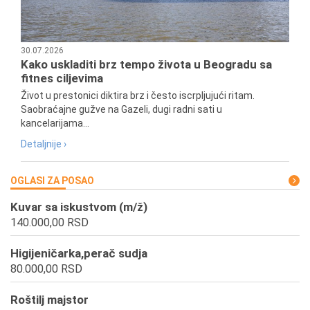
30.07.2026
Kako uskladiti brz tempo života u Beogradu sa
fitnes ciljevima
Život u prestonici diktira brz i često iscrpljujući ritam.
Saobraćajne gužve na Gazeli, dugi radni sati u
kancelarijama...
Detaljnije ›
OGLASI ZA POSAO
Kuvar sa iskustvom (m/ž)
140.000,00 RSD
Higijeničarka,perač sudja
80.000,00 RSD
Roštilj majstor