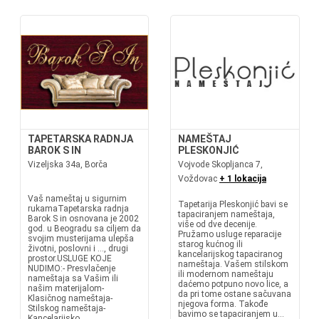
TAPETARSKA RADNJA
NAMEŠTAJ
BAROK S IN
PLESKONJIĆ
Vizeljska 34a, Borča
Vojvode Skopljanca 7,
Voždovac
+ 1 lokacija
Vaš nameštaj u sigurnim
Tapetarija Pleskonjić bavi se
rukamaTapetarska radnja
tapaciranjem nameštaja,
Barok S in osnovana je 2002
više od dve decenije.
god. u Beogradu sa ciljem da
Pružamo usluge reparacije
svojim musterijama ulepša
starog kućnog ili
životni, poslovni i ..., drugi
kancelarijskog tapaciranog
prostor.USLUGE KOJE
nameštaja. Vašem stilskom
NUDIMO:- Presvlačenje
ili modernom nameštaju
nameštaja sa Vašim ili
daćemo potpuno novo lice, a
našim materijalom-
da pri tome ostane sačuvana
Klasičnog nameštaja-
njegova forma. Takođe
Stilskog nameštaja-
bavimo se tapaciranjem u...
Kancelarijsko...