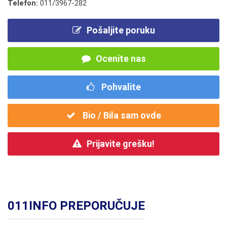
Telefon:
011/3967-282
Pošaljite poruku
Ocenite nas
Pohvalite
Bio / Bila sam ovde
Prijavite grešku!
011INFO PREPORUČUJE