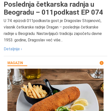
Poslednja četkarska radnja u
Beogradu – 011podkast EP 074
U 74. epizodi 011podkasta gost je Dragoslav Stojanović,
vlasnik četkarske radnje Dragan – poslednje četkarske
radnje u Beogradu. Nastavljajući tradiciju započetu davne
1953. godine, Dragoslav već više...
Detaljnije ›
MAGAZIN