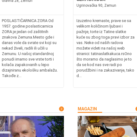
Glavna 28, Zemun
Ugrinovačka 90, Zemun
POSLASTIČARNICA ZORA Od
Izuzetno kremaste, prave se sa
1957. godine poslasticarnica
velikom količinom ljubavi i
ZORA je jedan od zaštitnih
pažnje, torte iz Tatine slatke
znakova Zemuna.Mesto gde i
kuće su zbog toga pravi izbor za
danas vole da svrate svi koji su
vas. Neke od naših radova
nekad živeli, radili ili učili u
možete videti na našoj web
Zemunu. U našoj standardnoj
stranici: tatinaslatkakuca.rsOno
ponudi imamo sve vrste torti i
što moramo da naglasimo je to
kolača zapakovanih u lepo
da se kod nas sve radi po
dizajniranu ekološku ambalažu.
porudžbini i na zakazivanje, tako
Takođe z...
d...
MAGAZIN