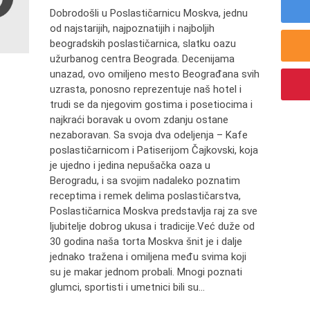
Dobrodošli u Poslastičarnicu Moskva, jednu
od najstarijih, najpoznatijih i najboljih
beogradskih poslastičarnica, slatku oazu
užurbanog centra Beograda. Decenijama
unazad, ovo omiljeno mesto Beograđana svih
uzrasta, ponosno reprezentuje naš hotel i
trudi se da njegovim gostima i posetiocima i
najkraći boravak u ovom zdanju ostane
nezaboravan. Sa svoja dva odeljenja – Kafe
poslastičarnicom i Patiserijom Čajkovski, koja
je ujedno i jedina nepušačka oaza u
Berogradu, i sa svojim nadaleko poznatim
receptima i remek delima poslastičarstva,
Poslastičarnica Moskva predstavlja raj za sve
ljubitelje dobrog ukusa i tradicije.Već duže od
30 godina naša torta Moskva šnit je i dalje
jednako tražena i omiljena među svima koji
su je makar jednom probali. Mnogi poznati
glumci, sportisti i umetnici bili su...