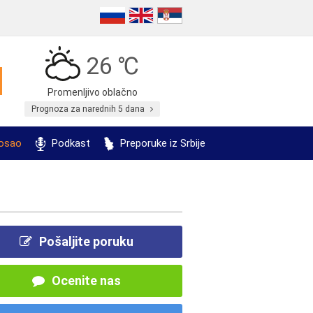
26 ℃
Promenljivo oblačno
Prognoza za narednih 5 dana
posao
Podkast
Preporuke iz Srbije
Pošaljite poruku
Ocenite nas