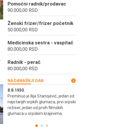
Pomoćni radnik/prodavac
90.000,00 RSD
Ženski frizer/frizer početnik
50.000,00 RSD
Medicinska sestra - vaspitač
80.000,00 RSD
,
Radnik - perač
80.000,00 RSD
NA DANAŠNJI DAN
8.8.1930.
8.8.1898.
Preminuo je Ilija Stanojević, jedan od
U Beogradu je rođen Pavle Biha
najstarijih srpkih glumaca, prvi srpski
književnik i izdavač.
skih
režiser, jedan od prvih filmskih
glumaca u srpskim krajevima.