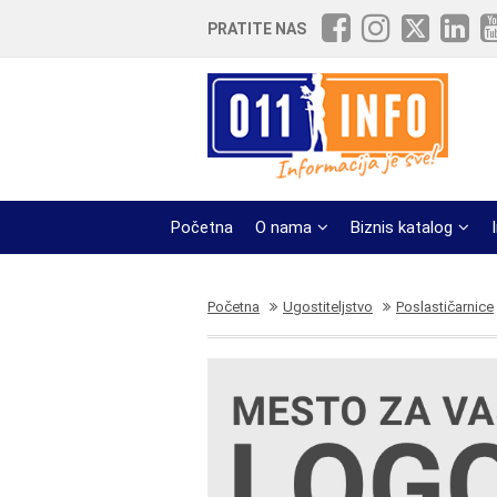
PRATITE NAS
Početna
O nama
Biznis katalog
Početna
Ugostiteljstvo
Poslastičarnice