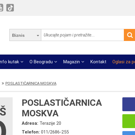
Biznis
Info kutak
O Beogradu
Magazin
Kontakt
Oglasi za 
POSLASTIČARNICA MOSKVA
POSLASTIČARNICA
MOSKVA
Adresa:
Terazije 20
Telefon:
011/2686-255