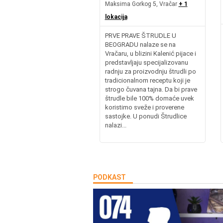
Maksima Gorkog 5, Vračar
+ 1
lokacija
PRVE PRAVE ŠTRUDLE U
BEOGRADU nalaze se na
Vračaru, u blizini Kalenić pijace i
predstavljaju specijalizovanu
radnju za proizvodnju štrudli po
tradicionalnom receptu koji je
strogo čuvana tajna. Da bi prave
štrudle bile 100% domaće uvek
koristimo sveže i proverene
sastojke. U ponudi Štrudlice
nalazi...
PODKAST