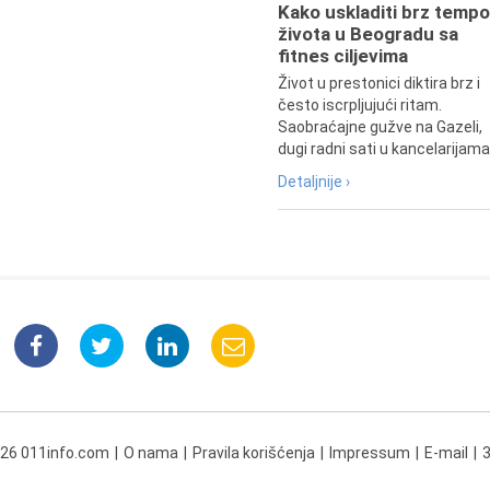
Kako uskladiti brz tempo
života u Beogradu sa
fitnes ciljevima
Život u prestonici diktira brz i
često iscrpljujući ritam.
Saobraćajne gužve na Gazeli,
dugi radni sati u kancelarijama.
Detaljnije ›
026 011info.com
O nama
Pravila korišćenja
Impressum
E-mail