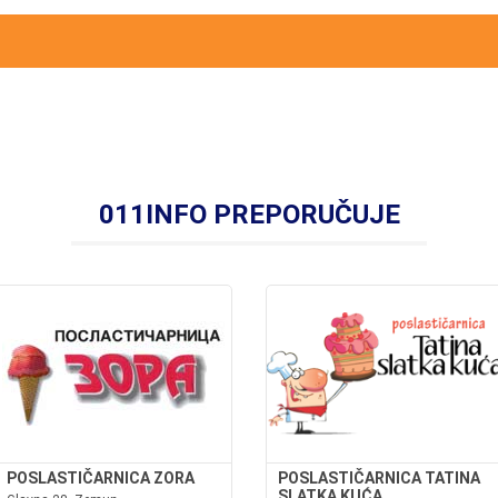
011INFO PREPORUČUJE
POSLASTIČARNICA ZORA
POSLASTIČARNICA TATINA
SLATKA KUĆA