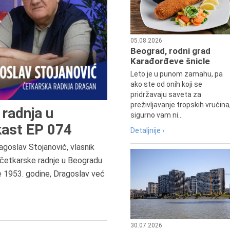
05.08.2026
Beograd, rodni grad
Karađorđeve šnicle
Leto je u punom zamahu, pa
ako ste od onih koji se
pridržavaju saveta za
preživljavanje tropskih vrućina
radnja u
sigurno vam ni...
ast EP 074
Detaljnije ›
agoslav Stojanović, vlasnik
8.8.2013.
četkarske radnje u Beogradu.
Preminuo je Dejan Kosanović,
e 1953. godine, Dragoslav već
istoričar filma, filmski reditelj,
profesor i dekan Fakulteta dram
umetnosti u Beogradu.
30.07.2026