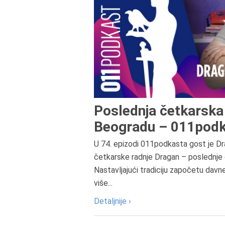
Poslednja četkarska 
Beogradu – 011podk
U 74. epizodi 011podkasta gost je Dr
četkarske radnje Dragan – poslednje 
Nastavljajući tradiciju započetu davn
više...
Detaljnije ›