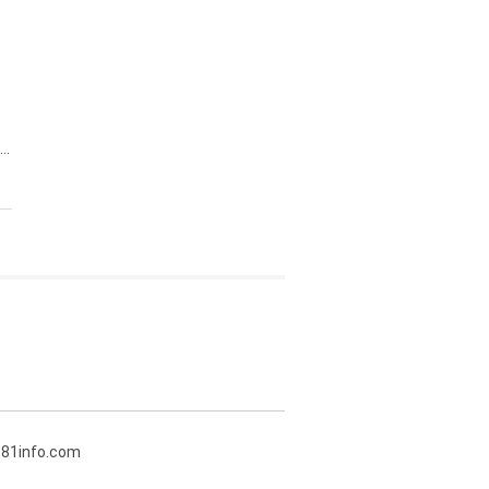
..
381info.com