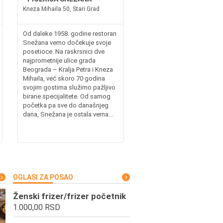
Kneza Mihaila 50, Stari Grad
Od daleke 1958. godine restoran
Snežana verno dočekuje svoje
posetioce. Na raskrsnici dve
najprometnije ulice grada
Beograda – Kralja Petra i Kneza
Mihaila, već skoro 70 godina
svojim gostima služimo pažljivo
birane specijalitete. Od samog
početka pa sve do današnjeg
dana, Snežana je ostala verna...
OGLASI ZA POSAO
Ženski frizer/frizer početnik
1.000,00 RSD