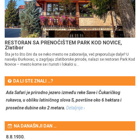
RESTORAN SA PRENOĆIŠTEM PARK KOD NOVICE,
Zlatibor
Šta je to što čini da se neko mesto ne zaboravlja, već preporučuje dalje? U
naselju Đurkovac, u zagrljaju zlatiborske prirode, nalazi se restoran Park Kod
Novice – mesto kome se i turisti i lokalci u...
DA LI STE ZNALI …?
Ada Safari je prirodno jezero između reke Save i Čukaričkog
rukavca, u obliku latiničnog slova S, površine oko 6 hektara i
prosečne dubine oko 2 metara.
Detaljnije ›
NA DANAŠNJI DAN …
8.8.1930.
8.