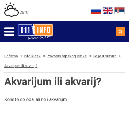
26 ℃
Početna
Info kutak
Pravopis srpskog jezika
Ko je u pravu?
Akvarijum ili akvarij?
Akvarijum ili akvarij?
Koriste se oba, ali ne i akvarium.