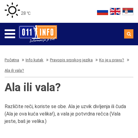
28 ℃
Početna
Info kutak
Pravopis srpskog jezika
Ko je u pravu?
Ala ili vala?
Ala ili vala?
Različite reči, koriste se obe. Ala je uzvik divljenja ili čuda
(Ala je ova kuća velika!), a vala je potvrdna rečca (Vala
jeste, baš je velika.)