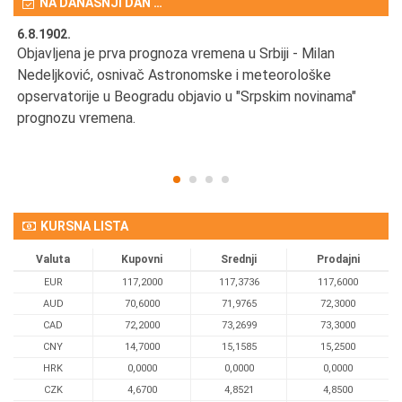
NA DANAŠNJI DAN …
6.8.1902.
6.
Objavljena je prva prognoza vremena u Srbiji - Milan
Od
Nedeljković, osnivač Astronomske i meteorološke
SA
opservatorije u Beogradu objavio u "Srpskim novinama"
prognozu vremena.
KURSNA LISTA
Valuta
Kupovni
Srednji
Prodajni
EUR
117,2000
117,3736
117,6000
AUD
70,6000
71,9765
72,3000
CAD
72,2000
73,2699
73,3000
CNY
14,7000
15,1585
15,2500
HRK
0,0000
0,0000
0,0000
CZK
4,6700
4,8521
4,8500