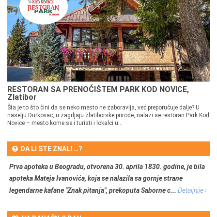
RESTORAN SA PRENOĆIŠTEM PARK KOD NOVICE,
Zlatibor
Šta je to što čini da se neko mesto ne zaboravlja, već preporučuje dalje? U
naselju Đurkovac, u zagrljaju zlatiborske prirode, nalazi se restoran Park Kod
Novice – mesto kome se i turisti i lokalci u...
DA LI STE ZNALI …?
Prva apoteka u Beogradu, otvorena 30. aprila 1830. godine, je bila
apoteka Mateja Ivanovića, koja se nalazila sa gornje strane
legendarne kafane "Znak pitanja", prekoputa Saborne c...
Detaljnije ›