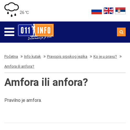
26 ℃
Početna
Info kutak
Pravopis srpskog jezika
Ko je u pravu?
Amfora ili anfora?
Amfora ili anfora?
Pravilno je amfora.