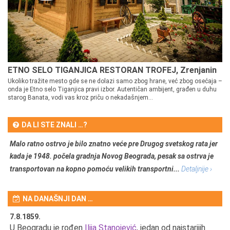
ETNO SELO TIGANJICA RESTORAN TROFEJ, Zrenjanin
Ukoliko tražite mesto gde se ne dolazi samo zbog hrane, već zbog osećaja –
onda je Etno selo Tiganjica pravi izbor. Autentičan ambijent, građen u duhu
starog Banata, vodi vas kroz priču o nekadašnjem...
DA LI STE ZNALI …?
Malo ratno ostrvo je bilo znatno veće pre Drugog svetskog rata jer
kada je 1948. počela gradnja Novog Beograda, pesak sa ostrva je
transportovan na kopno pomoću velikih transportni...
Detaljnije ›
NA DANAŠNJI DAN …
7.8.1859.
7.
U Beogradu je rođen
Ilija Stanojević
, jedan od najstarijih
U 