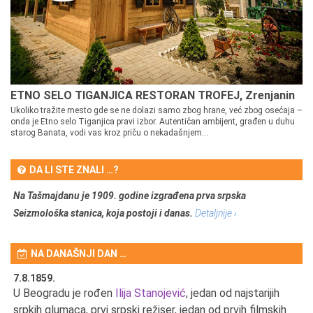
ETNO SELO TIGANJICA RESTORAN TROFEJ, Zrenjanin
Ukoliko tražite mesto gde se ne dolazi samo zbog hrane, već zbog osećaja –
onda je Etno selo Tiganjica pravi izbor. Autentičan ambijent, građen u duhu
starog Banata, vodi vas kroz priču o nekadašnjem...
DA LI STE ZNALI …?
Na Tašmajdanu je 1909. godine izgrađena prva srpska
Seizmološka stanica, koja postoji i danas.
Detaljnije ›
NA DANAŠNJI DAN …
7.8.1859.
7.
U Beogradu je rođen
Ilija Stanojević
, jedan od najstarijih
U 
srpkih glumaca, prvi srpski režiser, jedan od prvih filmskih
red