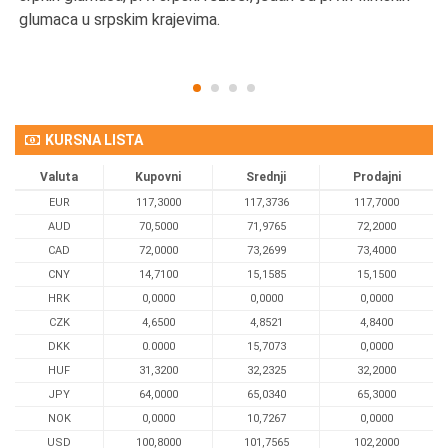
glumaca u srpskim krajevima.
KURSNA LISTA
Valuta
Kupovni
Srednji
Prodajni
EUR
117,3000
117,3736
117,7000
AUD
70,5000
71,9765
72,2000
CAD
72,0000
73,2699
73,4000
CNY
14,7100
15,1585
15,1500
HRK
0,0000
0,0000
0,0000
CZK
4,6500
4,8521
4,8400
DKK
0.0000
15,7073
0,0000
HUF
31,3200
32,2325
32,2000
JPY
64,0000
65,0340
65,3000
NOK
0,0000
10,7267
0,0000
USD
100,8000
101,7565
102,2000