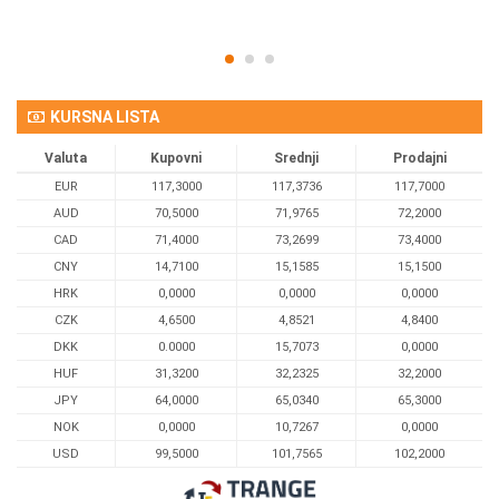
KURSNA LISTA
Valuta
Kupovni
Srednji
Prodajni
EUR
117,3000
117,3736
117,7000
AUD
70,5000
71,9765
72,2000
CAD
71,4000
73,2699
73,4000
CNY
14,7100
15,1585
15,1500
HRK
0,0000
0,0000
0,0000
CZK
4,6500
4,8521
4,8400
DKK
0.0000
15,7073
0,0000
HUF
31,3200
32,2325
32,2000
JPY
64,0000
65,0340
65,3000
NOK
0,0000
10,7267
0,0000
USD
99,5000
101,7565
102,2000