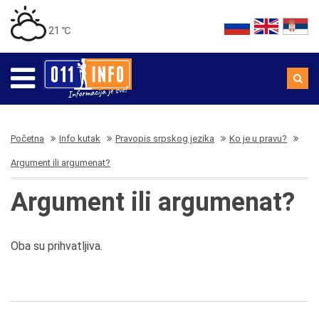
21 ℃
Početna
Info kutak
Pravopis srpskog jezika
Ko je u pravu?
Argument ili argumenat?
Argument ili argumenat?
Oba su prihvatljiva.