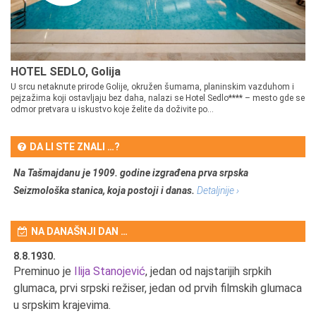
HOTEL SEDLO, Golija
U srcu netaknute prirode Golije, okružen šumama, planinskim vazduhom i
pejzažima koji ostavljaju bez daha, nalazi se Hotel Sedlo**** – mesto gde se
odmor pretvara u iskustvo koje želite da doživite po...
DA LI STE ZNALI …?
Na Tašmajdanu je 1909. godine izgrađena prva srpska
Seizmološka stanica, koja postoji i danas.
Detaljnije ›
NA DANAŠNJI DAN …
8.8.1930.
8.
Preminuo je
Ilija Stanojević
, jedan od najstarijih srpkih
U 
u
glumaca, prvi srpski režiser, jedan od prvih filmskih glumaca
u srpskim krajevima.