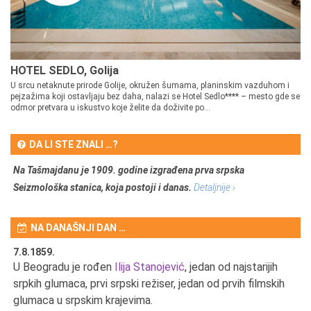
HOTEL SEDLO, Golija
U srcu netaknute prirode Golije, okružen šumama, planinskim vazduhom i
pejzažima koji ostavljaju bez daha, nalazi se Hotel Sedlo**** – mesto gde se
odmor pretvara u iskustvo koje želite da doživite po...
DA LI STE ZNALI …?
Na Tašmajdanu je 1909. godine izgrađena prva srpska
Seizmološka stanica, koja postoji i danas.
Detaljnije ›
NA DANAŠNJI DAN …
7.8.1859.
7.
U Beogradu je rođen
Ilija Stanojević
, jedan od najstarijih
U 
srpkih glumaca, prvi srpski režiser, jedan od prvih filmskih
red
glumaca u srpskim krajevima.