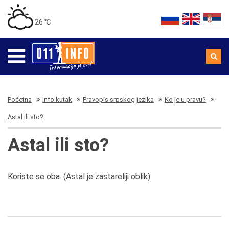
26 ℃
Početna
Info kutak
Pravopis srpskog jezika
Ko je u pravu?
Astal ili sto?
Astal ili sto?
Koriste se oba. (Astal je zastareliji oblik)