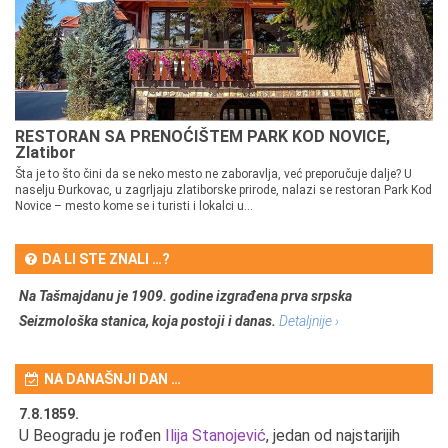
RESTORAN SA PRENOĆIŠTEM PARK KOD NOVICE,
Zlatibor
Šta je to što čini da se neko mesto ne zaboravlja, već preporučuje dalje? U
naselju Đurkovac, u zagrljaju zlatiborske prirode, nalazi se restoran Park Kod
Novice – mesto kome se i turisti i lokalci u...
DA LI STE ZNALI …?
Na Tašmajdanu je 1909. godine izgrađena prva srpska
Seizmološka stanica, koja postoji i danas.
Detaljnije ›
NA DANAŠNJI DAN …
7.8.1859.
7.
U Beogradu je rođen
Ilija Stanojević
, jedan od najstarijih
U 