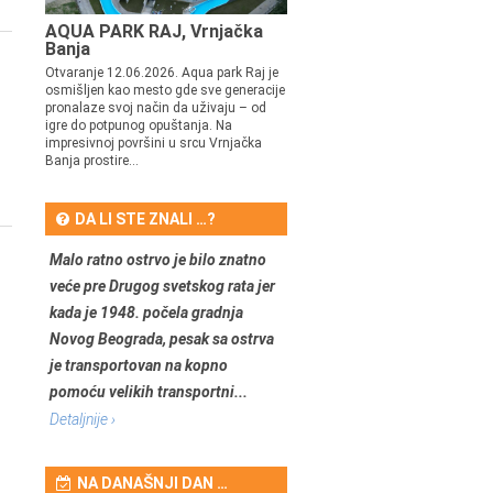
AQUA PARK RAJ, Vrnjačka
Banja
Otvaranje 12.06.2026. Aqua park Raj je
osmišljen kao mesto gde sve generacije
pronalaze svoj način da uživaju – od
igre do potpunog opuštanja. Na
impresivnoj površini u srcu Vrnjačka
Banja prostire...
DA LI STE ZNALI …?
Malo ratno ostrvo je bilo znatno
veće pre Drugog svetskog rata jer
kada je 1948. počela gradnja
Novog Beograda, pesak sa ostrva
je transportovan na kopno
pomoću velikih transportni...
Detaljnije ›
NA DANAŠNJI DAN …