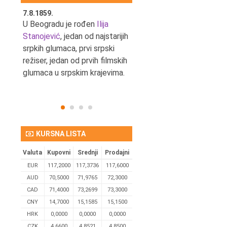
7.8.1859.
7.8.1855.
tić,
U Beogradu je rođen
Ilija
U Beogradu je rođen Svetis
Stanojević
, jedan od najstarijih
Dinulović, pozorišni glumac 
srpkih glumaca, prvi srpski
reditelj.
režiser, jedan od prvih filmskih
glumaca u srpskim krajevima.
KURSNA LISTA
Valuta
Kupovni
Srednji
Prodajni
EUR
117,2000
117,3736
117,6000
AUD
70,5000
71,9765
72,3000
CAD
71,4000
73,2699
73,3000
CNY
14,7000
15,1585
15,1500
HRK
0,0000
0,0000
0,0000
CZK
4,6600
4,8521
4,8500