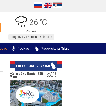
26 ℃
Pljusak
Prognoza za narednih 5 dana
posao
Podkast
Preporuke iz Srbije
PREPORUKE IZ SRBIJE
Vrnjačka Banja, 235
142
km
min