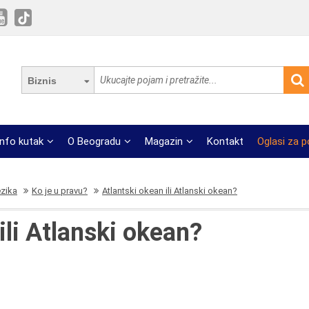
Biznis
Info kutak
O Beogradu
Magazin
Kontakt
Oglasi za 
ezika
Ko je u pravu?
Atlantski okean ili Atlanski okean?
ili Atlanski okean?