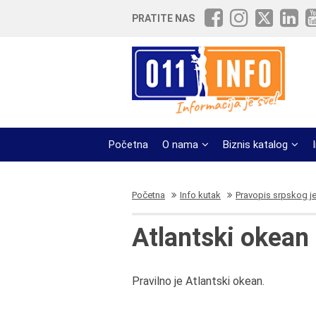
PRATITE NAS
Početna
O nama
Biznis katalog
Početna
Info kutak
Pravopis srpskog j
Atlantski okean 
Pravilno je Atlantski okean.