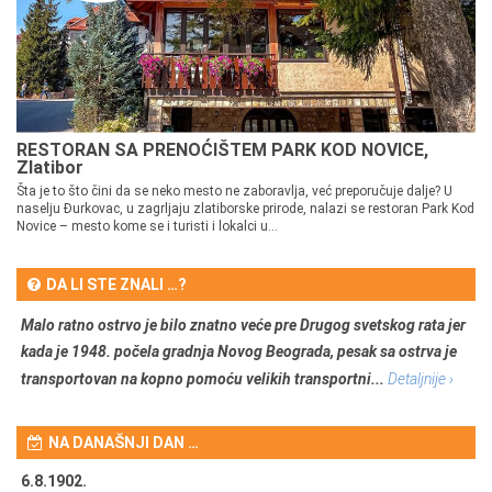
RESTORAN SA PRENOĆIŠTEM PARK KOD NOVICE,
Zlatibor
Šta je to što čini da se neko mesto ne zaboravlja, već preporučuje dalje? U
naselju Đurkovac, u zagrljaju zlatiborske prirode, nalazi se restoran Park Kod
Novice – mesto kome se i turisti i lokalci u...
DA LI STE ZNALI …?
Malo ratno ostrvo je bilo znatno veće pre Drugog svetskog rata jer
kada je 1948. počela gradnja Novog Beograda, pesak sa ostrva je
transportovan na kopno pomoću velikih transportni...
Detaljnije ›
NA DANAŠNJI DAN …
6.8.1902.
6.