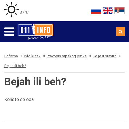
37 ℃
Početna
Info kutak
Pravopis srpskog jezika
Ko je u pravu?
Bejah ili beh?
Bejah ili beh?
Koriste se oba.