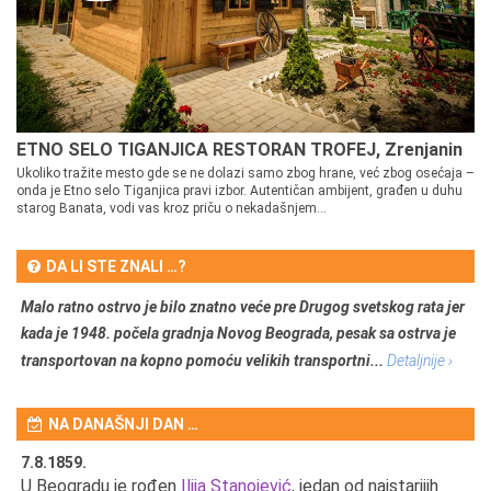
ETNO SELO TIGANJICA RESTORAN TROFEJ, Zrenjanin
Ukoliko tražite mesto gde se ne dolazi samo zbog hrane, već zbog osećaja –
onda je Etno selo Tiganjica pravi izbor. Autentičan ambijent, građen u duhu
starog Banata, vodi vas kroz priču o nekadašnjem...
DA LI STE ZNALI …?
Malo ratno ostrvo je bilo znatno veće pre Drugog svetskog rata jer
kada je 1948. počela gradnja Novog Beograda, pesak sa ostrva je
transportovan na kopno pomoću velikih transportni...
Detaljnije ›
NA DANAŠNJI DAN …
7.8.1859.
7.
U Beogradu je rođen
Ilija Stanojević
, jedan od najstarijih
U 