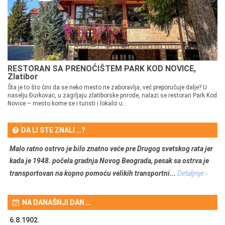
RESTORAN SA PRENOĆIŠTEM PARK KOD NOVICE,
Zlatibor
Šta je to što čini da se neko mesto ne zaboravlja, već preporučuje dalje? U
naselju Đurkovac, u zagrljaju zlatiborske prirode, nalazi se restoran Park Kod
Novice – mesto kome se i turisti i lokalci u...
DA LI STE ZNALI …?
Malo ratno ostrvo je bilo znatno veće pre Drugog svetskog rata jer
kada je 1948. počela gradnja Novog Beograda, pesak sa ostrva je
transportovan na kopno pomoću velikih transportni...
Detaljnije ›
NA DANAŠNJI DAN …
6.8.1902.
6.