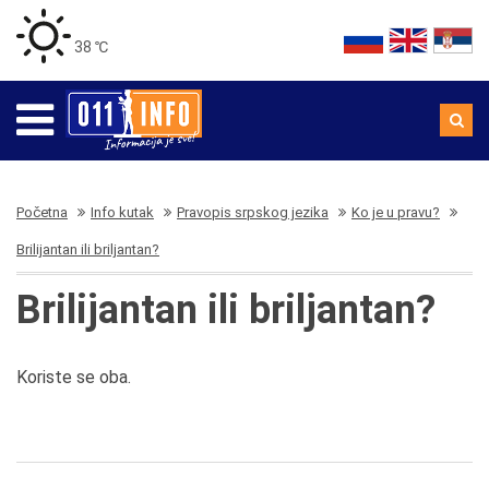
38 ℃
Početna
Info kutak
Pravopis srpskog jezika
Ko je u pravu?
Brilijantan ili briljantan?
Brilijantan ili briljantan?
Koriste se oba.