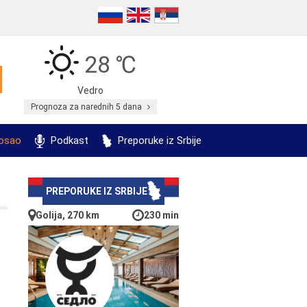
28 ℃
Vedro
Prognoza za narednih 5 dana
posao
Podkast
Preporuke iz Srbije
PREPORUKE IZ SRBIJE
Golija, 270 km
230 min