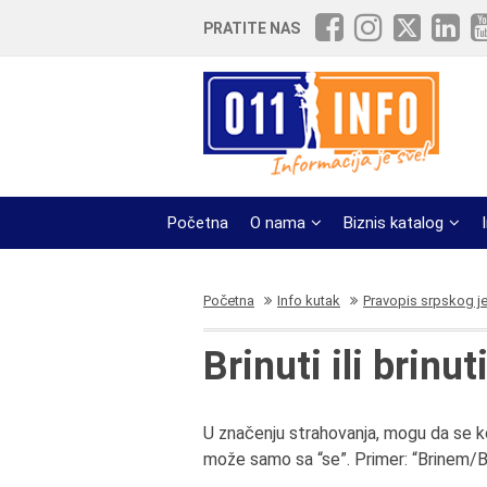
PRATITE NAS
Početna
O nama
Biznis katalog
Početna
Info kutak
Pravopis srpskog j
Brinuti ili brinut
U značenju strahovanja, mogu da se ko
može samo sa “se”. Primer: “Brinem/B