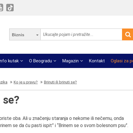
Biznis
Info kutak
O Beogradu
Magazin
Kontakt
Oglasi za 
ezika
Ko je u pravu?
Brinuti ili brinuti se?
i se?
riste oba. Ali u značenju staranja o nekome ili nečemu, onda
rinem se da ću pasti ispit” i “Brinem se o svom bolesnom psu”.