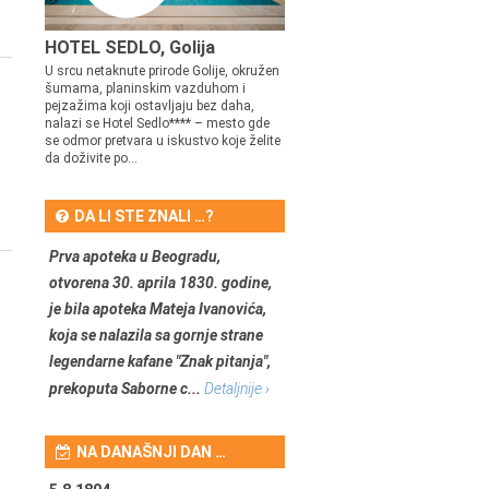
HOTEL SEDLO, Golija
U srcu netaknute prirode Golije, okružen
šumama, planinskim vazduhom i
pejzažima koji ostavljaju bez daha,
nalazi se Hotel Sedlo**** – mesto gde
se odmor pretvara u iskustvo koje želite
da doživite po...
DA LI STE ZNALI …?
Prva apoteka u Beogradu,
otvorena 30. aprila 1830. godine,
je bila apoteka Mateja Ivanovića,
koja se nalazila sa gornje strane
legendarne kafane "Znak pitanja",
prekoputa Saborne c...
Detaljnije ›
NA DANAŠNJI DAN …