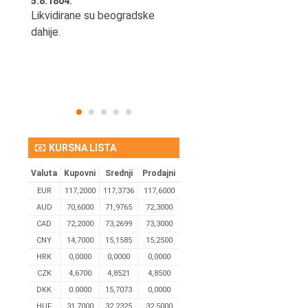
5.8.1804.
5.8.1977.
idora
Likvidirane su beogradske
U Beogradu je rođen Gorda
a
dahije.
Kičić, pozorišni, filmski i TV
glumac i producent.
KURSNA LISTA
Valuta
Kupovni
Srednji
Prodajni
EUR
117,2000
117,3736
117,6000
AUD
70,6000
71,9765
72,3000
CAD
72,2000
73,2699
73,3000
CNY
14,7000
15,1585
15,2500
HRK
0,0000
0,0000
0,0000
CZK
4,6700
4,8521
4,8500
DKK
0.0000
15,7073
0,0000
HUF
31,7000
32,2325
32,5000