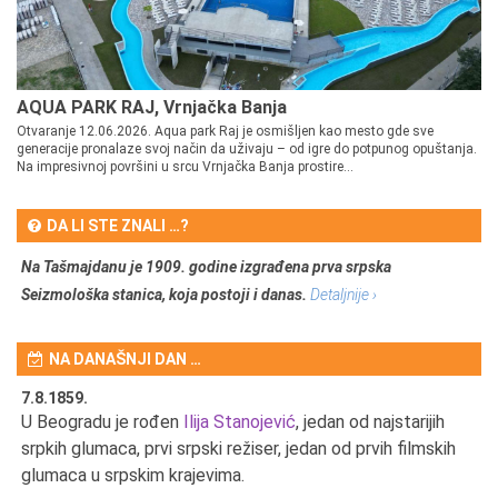
AQUA PARK RAJ, Vrnjačka Banja
Otvaranje 12.06.2026. Aqua park Raj je osmišljen kao mesto gde sve
generacije pronalaze svoj način da uživaju – od igre do potpunog opuštanja.
Na impresivnoj površini u srcu Vrnjačka Banja prostire...
DA LI STE ZNALI …?
Na Tašmajdanu je 1909. godine izgrađena prva srpska
Seizmološka stanica, koja postoji i danas.
Detaljnije ›
NA DANAŠNJI DAN …
7.8.1859.
7.
U Beogradu je rođen
Ilija Stanojević
, jedan od najstarijih
U 
srpkih glumaca, prvi srpski režiser, jedan od prvih filmskih
red
glumaca u srpskim krajevima.