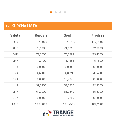
KURSNA LISTA
Valuta
Kupovni
Srednji
Prodajni
EUR
117,3000
117,3736
117,7000
AUD
70,5000
71,9765
72,2000
CAD
72,0000
73,2699
73,4000
CNY
14,7100
15,1585
15,1500
HRK
0,0000
0,0000
0,0000
CZK
4,6500
4,8521
4,8400
DKK
0.0000
15,7073
0,0000
HUF
31,3200
32,2325
32,2000
JPY
64,0000
65,0340
65,3000
NOK
0,0000
10,7267
0,0000
USD
100,8000
101,7565
102,2000