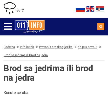
36 ℃
Početna
Info kutak
Pravopis srpskog jezika
Ko je u pravu?
Brod sa jedrima ili brod na jedra
Brod sa jedrima ili brod
na jedra
Koriste se oba.