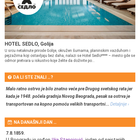
HOTEL SEDLO, Golija
U srcu netaknute prirode Golije, okružen šumama, planinskim vazduhom i
pejzažima koji ostavljaju bez daha, nalazi se Hotel Sedlo**** – mesto gde se
odmor pretvara u iskustvo koje želite da doživite po...
DA LI STE ZNALI …?
Malo ratno ostrvo je bilo znatno veće pre Drugog svetskog rata jer
kada je 1948. počela gradnja Novog Beograda, pesak sa ostrva je
transportovan na kopno pomoću velikih transportni...
Detaljnije ›
NA DANAŠNJI DAN …
7.8.1859.
7.
U Beogradu je rođen
Ilija Stanojević
, jedan od najstarijih
U 