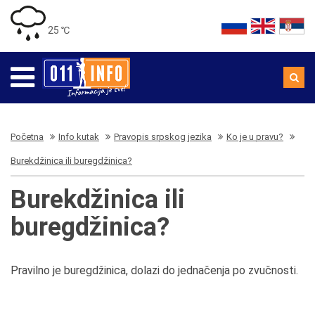
25 ℃
Početna
Info kutak
Pravopis srpskog jezika
Ko je u pravu?
Burekdžinica ili buregdžinica?
Burekdžinica ili
buregdžinica?
Pravilno je buregdžinica, dolazi do jednačenja po zvučnosti.