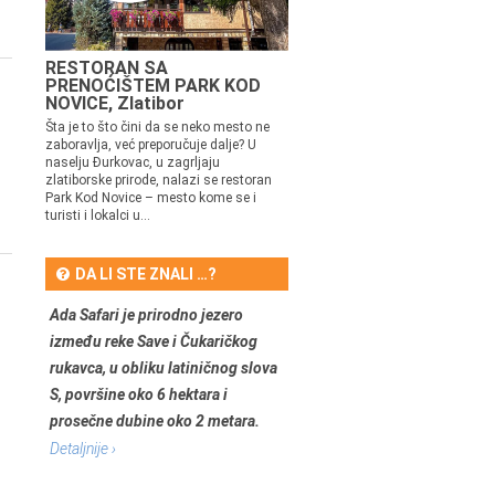
RESTORAN SA
PRENOĆIŠTEM PARK KOD
NOVICE, Zlatibor
Šta je to što čini da se neko mesto ne
zaboravlja, već preporučuje dalje? U
naselju Đurkovac, u zagrljaju
zlatiborske prirode, nalazi se restoran
Park Kod Novice – mesto kome se i
turisti i lokalci u...
DA LI STE ZNALI …?
Ada Safari je prirodno jezero
između reke Save i Čukaričkog
rukavca, u obliku latiničnog slova
S, površine oko 6 hektara i
prosečne dubine oko 2 metara.
Detaljnije ›