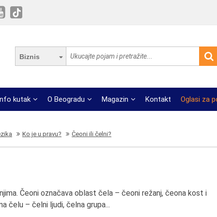
Biznis
Info kutak
O Beogradu
Magazin
Kontakt
Oglasi za 
ezika
Ko je u pravu?
Čeoni ili čelni?
čenjima. Čeoni označava oblast čela – čeoni režanj, čeona kost i
 čelu – čelni ljudi, čelna grupa...