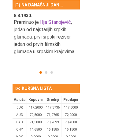
NA DANAŠNJI DAN …
8.8.1930.
8.8.1898.
nović,
Preminuo je
Ilija Stanojević
,
U Beogradu je rođen Pavle
ditelj,
jedan od najstarijih srpkih
Bihalji, književnik i izdavač.
eta
glumaca, prvi srpski režiser,
jedan od prvih filmskih
glumaca u srpskim krajevima.
KURSNA LISTA
Valuta
Kupovni
Srednji
Prodajni
EUR
117,2000
117,3736
117,6000
AUD
70,5000
71,9765
72,2000
CAD
71,5000
73,2699
73,4000
CNY
14,6500
15,1585
15,1500
HRK
0,0000
0,0000
0,0000