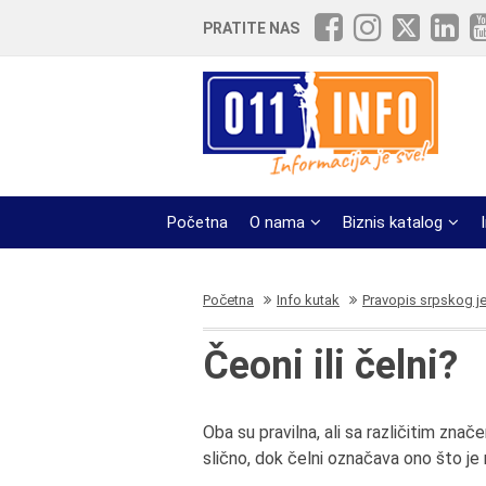
PRATITE NAS
Početna
O nama
Biznis katalog
Početna
Info kutak
Pravopis srpskog j
Čeoni ili čelni?
Oba su pravilna, ali sa različitim zna
slično, dok čelni označava ono što je na