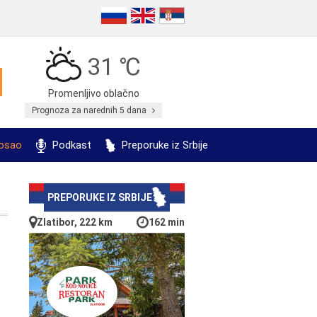
31 ℃
Promenljivo oblačno
Prognoza za narednih 5 dana
posao
Podkast
Preporuke iz Srbije
PREPORUKE IZ SRBIJE
Zlatibor, 222 km
162 min