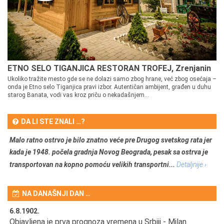
ETNO SELO TIGANJICA RESTORAN TROFEJ, Zrenjanin
Ukoliko tražite mesto gde se ne dolazi samo zbog hrane, već zbog osećaja –
onda je Etno selo Tiganjica pravi izbor. Autentičan ambijent, građen u duhu
starog Banata, vodi vas kroz priču o nekadašnjem...
DA LI STE ZNALI …?
Malo ratno ostrvo je bilo znatno veće pre Drugog svetskog rata jer
kada je 1948. počela gradnja Novog Beograda, pesak sa ostrva je
transportovan na kopno pomoću velikih transportni...
Detaljnije ›
NA DANAŠNJI DAN …
6.8.1902.
6.
Objavljena je prva prognoza vremena u Srbiji - Milan
Od