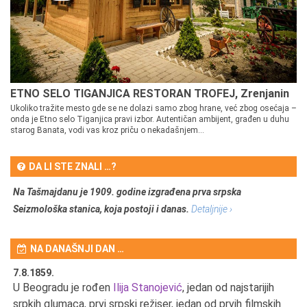
ETNO SELO TIGANJICA RESTORAN TROFEJ, Zrenjanin
Ukoliko tražite mesto gde se ne dolazi samo zbog hrane, već zbog osećaja –
onda je Etno selo Tiganjica pravi izbor. Autentičan ambijent, građen u duhu
starog Banata, vodi vas kroz priču o nekadašnjem...
DA LI STE ZNALI …?
Na Tašmajdanu je 1909. godine izgrađena prva srpska
Seizmološka stanica, koja postoji i danas.
Detaljnije ›
NA DANAŠNJI DAN …
7.8.1859.
7.
U Beogradu je rođen
Ilija Stanojević
, jedan od najstarijih
U 
srpkih glumaca, prvi srpski režiser, jedan od prvih filmskih
red