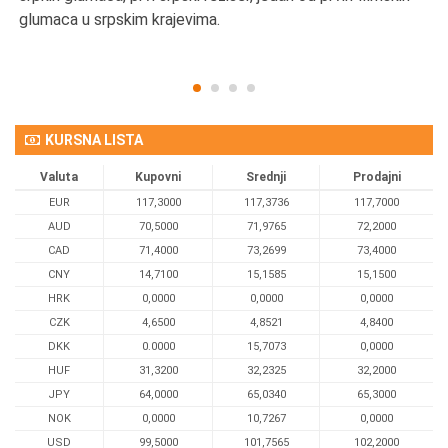
glumaca u srpskim krajevima.
KURSNA LISTA
Valuta
Kupovni
Srednji
Prodajni
EUR
117,3000
117,3736
117,7000
AUD
70,5000
71,9765
72,2000
CAD
71,4000
73,2699
73,4000
CNY
14,7100
15,1585
15,1500
HRK
0,0000
0,0000
0,0000
CZK
4,6500
4,8521
4,8400
DKK
0.0000
15,7073
0,0000
HUF
31,3200
32,2325
32,2000
JPY
64,0000
65,0340
65,3000
NOK
0,0000
10,7267
0,0000
USD
99,5000
101,7565
102,2000