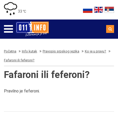
33 ℃
Početna
Info kutak
Pravopis srpskog jezika
Ko je u pravu?
Fafaroni ili feferoni?
Fafaroni ili feferoni?
Pravilno je feferoni.