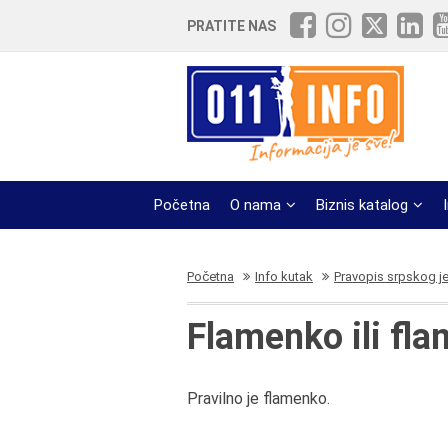
PRATITE NAS
Početna
O nama
Biznis katalog
Početna
Info kutak
Pravopis srpskog j
Flamenko ili fl
Pravilno je flamenko.