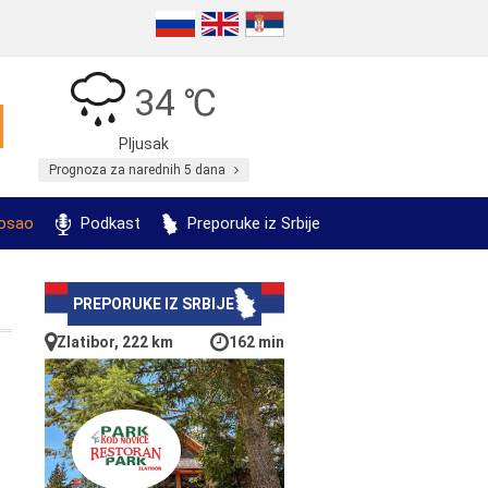
34 ℃
Pljusak
Prognoza za narednih 5 dana
posao
Podkast
Preporuke iz Srbije
PREPORUKE IZ SRBIJE
Zlatibor, 222 km
162 min