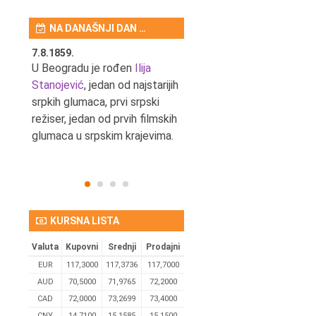
NA DANAŠNJI DAN …
7.8.1859.
7.8.1855.
tić,
U Beogradu je rođen
Ilija
U Beogradu je rođen Svetis
Stanojević
, jedan od najstarijih
Dinulović, pozorišni glumac 
srpkih glumaca, prvi srpski
reditelj.
režiser, jedan od prvih filmskih
glumaca u srpskim krajevima.
KURSNA LISTA
Valuta
Kupovni
Srednji
Prodajni
EUR
117,3000
117,3736
117,7000
AUD
70,5000
71,9765
72,2000
CAD
72,0000
73,2699
73,4000
CNY
14,7100
15,1585
15,1500