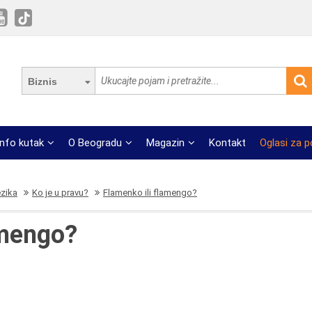
Biznis
Info kutak
O Beogradu
Magazin
Kontakt
Oglasi za 
ezika
Ko je u pravu?
Flamenko ili flamengo?
amengo?