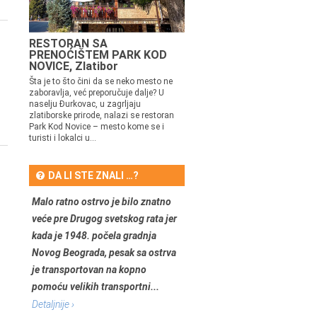
RESTORAN SA
PRENOĆIŠTEM PARK KOD
NOVICE, Zlatibor
Šta je to što čini da se neko mesto ne
zaboravlja, već preporučuje dalje? U
naselju Đurkovac, u zagrljaju
zlatiborske prirode, nalazi se restoran
Park Kod Novice – mesto kome se i
turisti i lokalci u...
DA LI STE ZNALI …?
Malo ratno ostrvo je bilo znatno
veće pre Drugog svetskog rata jer
kada je 1948. počela gradnja
Novog Beograda, pesak sa ostrva
je transportovan na kopno
pomoću velikih transportni...
Detaljnije ›