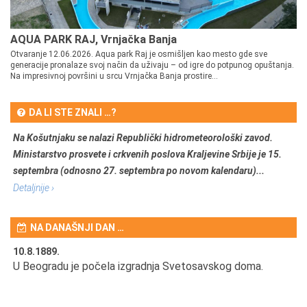
AQUA PARK RAJ, Vrnjačka Banja
Otvaranje 12.06.2026. Aqua park Raj je osmišljen kao mesto gde sve
generacije pronalaze svoj način da uživaju – od igre do potpunog opuštanja.
Na impresivnoj površini u srcu Vrnjačka Banja prostire...
DA LI STE ZNALI …?
Na Košutnjaku se nalazi Republički hidrometeorološki zavod.
Ministarstvo prosvete i crkvenih poslova Kraljevine Srbije je 15.
septembra (odnosno 27. septembra po novom kalendaru)...
Detaljnije ›
NA DANAŠNJI DAN …
10.8.1889.
10
U Beogradu je počela izgradnja Svetosavskog doma.
Ut
Om