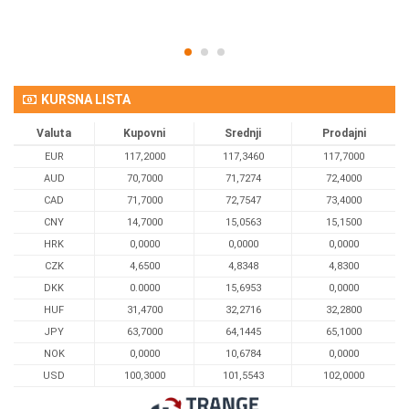
KURSNA LISTA
Valuta
Kupovni
Srednji
Prodajni
EUR
117,2000
117,3460
117,7000
AUD
70,7000
71,7274
72,4000
CAD
71,7000
72,7547
73,4000
CNY
14,7000
15,0563
15,1500
HRK
0,0000
0,0000
0,0000
CZK
4,6500
4,8348
4,8300
DKK
0.0000
15,6953
0,0000
HUF
31,4700
32,2716
32,2800
JPY
63,7000
64,1445
65,1000
NOK
0,0000
10,6784
0,0000
USD
100,3000
101,5543
102,0000