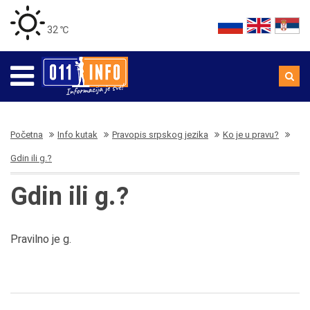
32 ℃
Početna
Info kutak
Pravopis srpskog jezika
Ko je u pravu?
Gdin ili g.?
Gdin ili g.?
Pravilno je g.