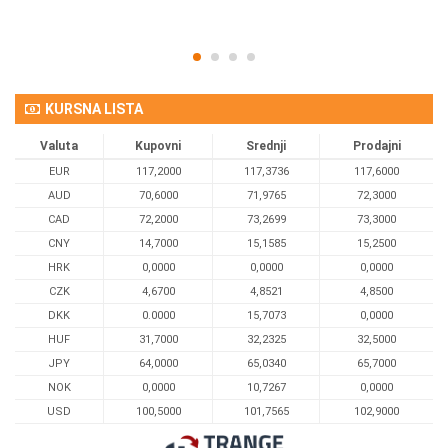
KURSNA LISTA
Valuta
Kupovni
Srednji
Prodajni
EUR
117,2000
117,3736
117,6000
AUD
70,6000
71,9765
72,3000
CAD
72,2000
73,2699
73,3000
CNY
14,7000
15,1585
15,2500
HRK
0,0000
0,0000
0,0000
CZK
4,6700
4,8521
4,8500
DKK
0.0000
15,7073
0,0000
HUF
31,7000
32,2325
32,5000
JPY
64,0000
65,0340
65,7000
NOK
0,0000
10,7267
0,0000
USD
100,5000
101,7565
102,9000