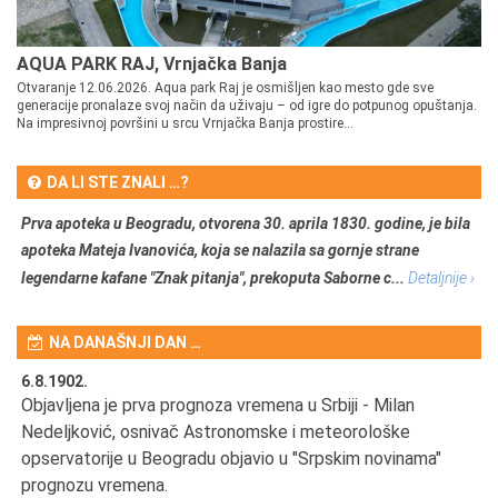
AQUA PARK RAJ, Vrnjačka Banja
Otvaranje 12.06.2026. Aqua park Raj je osmišljen kao mesto gde sve
generacije pronalaze svoj način da uživaju – od igre do potpunog opuštanja.
Na impresivnoj površini u srcu Vrnjačka Banja prostire...
DA LI STE ZNALI …?
Prva apoteka u Beogradu, otvorena 30. aprila 1830. godine, je bila
apoteka Mateja Ivanovića, koja se nalazila sa gornje strane
legendarne kafane "Znak pitanja", prekoputa Saborne c...
Detaljnije ›
NA DANAŠNJI DAN …
6.8.1902.
6.
Objavljena je prva prognoza vremena u Srbiji - Milan
Od
Nedeljković, osnivač Astronomske i meteorološke
SA
opservatorije u Beogradu objavio u "Srpskim novinama"
prognozu vremena.