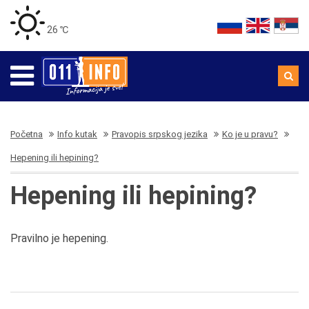
26 ℃
Početna
Info kutak
Pravopis srpskog jezika
Ko je u pravu?
Hepening ili hepining?
Hepening ili hepining?
Pravilno je hepening.