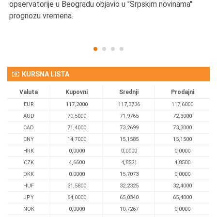
opservatorije u Beogradu objavio u "Srpskim novinama"
prognozu vremena.
KURSNA LISTA
Valuta
Kupovni
Srednji
Prodajni
EUR
117,2000
117,3736
117,6000
AUD
70,5000
71,9765
72,3000
CAD
71,4000
73,2699
73,3000
CNY
14,7000
15,1585
15,1500
HRK
0,0000
0,0000
0,0000
CZK
4,6600
4,8521
4,8500
DKK
0.0000
15,7073
0,0000
HUF
31,5800
32,2325
32,4000
JPY
64,0000
65,0340
65,4000
NOK
0,0000
10,7267
0,0000