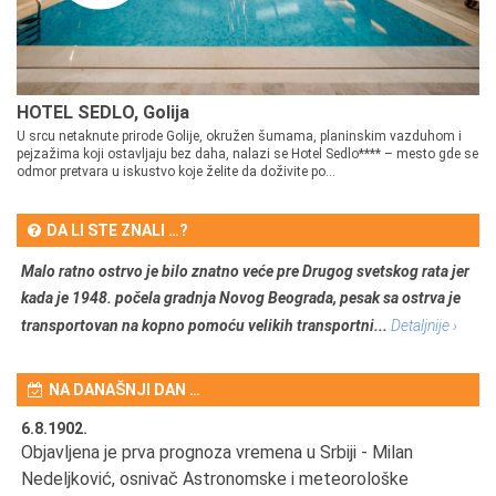
HOTEL SEDLO, Golija
U srcu netaknute prirode Golije, okružen šumama, planinskim vazduhom i
pejzažima koji ostavljaju bez daha, nalazi se Hotel Sedlo**** – mesto gde se
odmor pretvara u iskustvo koje želite da doživite po...
DA LI STE ZNALI …?
Malo ratno ostrvo je bilo znatno veće pre Drugog svetskog rata jer
kada je 1948. počela gradnja Novog Beograda, pesak sa ostrva je
transportovan na kopno pomoću velikih transportni...
Detaljnije ›
NA DANAŠNJI DAN …
6.8.1902.
6.
Objavljena je prva prognoza vremena u Srbiji - Milan
Od
Nedeljković, osnivač Astronomske i meteorološke
SA