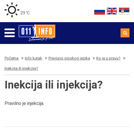
29 ℃
Početna
Info kutak
Pravopis srpskog jezika
Ko je u pravu?
Inekcija ili injekcija?
Inekcija ili injekcija?
Pravilno je injekcija.