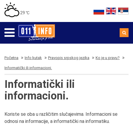
29 ℃
Početna
Info kutak
Pravopis srpskog jezika
Ko je u pravu?
Informatički ili informacioni.
Informatički ili
informacioni.
Koriste se oba u različitim slučajevima. Informacioni se
odnosi na informacije, a informatički na informatiku.