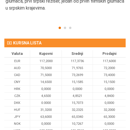
u
glumaca, prvi srpski režiser, jedan od prvih filmskih glumaca
u srpskim krajevima.
KURSNA LISTA
Valuta
Kupovni
Srednji
Prodajni
EUR
117,2000
117,3736
117,6000
AUD
70,5000
71,9765
72,2000
CAD
71,5000
73,2699
73,4000
CNY
14,6500
15,1585
15,1500
HRK
0,0000
0,0000
0,0000
CZK
4,6500
4,8521
4,8400
DKK
0.0000
15,7073
0,0000
HUF
31,3200
32,2325
32,2000
JPY
63,6000
65,0340
65,3000
NOK
0,0000
10,7267
0,0000