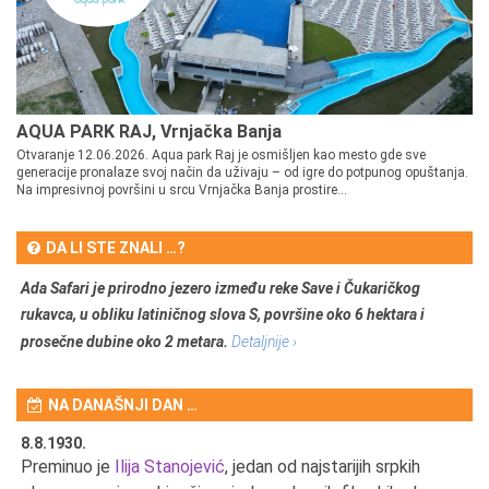
AQUA PARK RAJ, Vrnjačka Banja
Otvaranje 12.06.2026. Aqua park Raj je osmišljen kao mesto gde sve
generacije pronalaze svoj način da uživaju – od igre do potpunog opuštanja.
Na impresivnoj površini u srcu Vrnjačka Banja prostire...
DA LI STE ZNALI …?
Ada Safari je prirodno jezero između reke Save i Čukaričkog
rukavca, u obliku latiničnog slova S, površine oko 6 hektara i
prosečne dubine oko 2 metara.
Detaljnije ›
NA DANAŠNJI DAN …
8.8.1930.
8.
Preminuo je
Ilija Stanojević
, jedan od najstarijih srpkih
U 