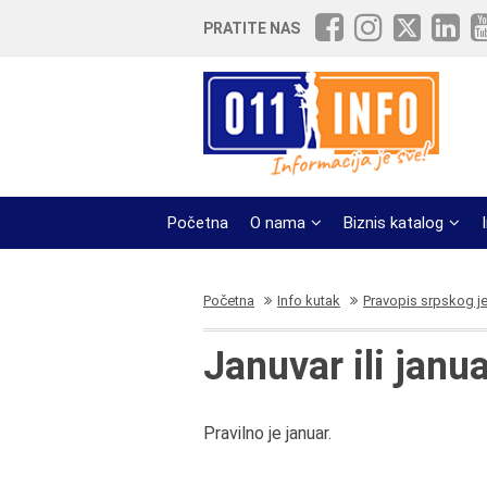
PRATITE NAS
Početna
O nama
Biznis katalog
Početna
Info kutak
Pravopis srpskog j
Januvar ili janu
Pravilno je januar.