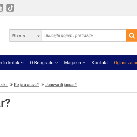
Biznis
Info kutak
O Beogradu
Magazin
Kontakt
Oglasi za 
ezika
Ko je u pravu?
Januvar ili januar?
ar?