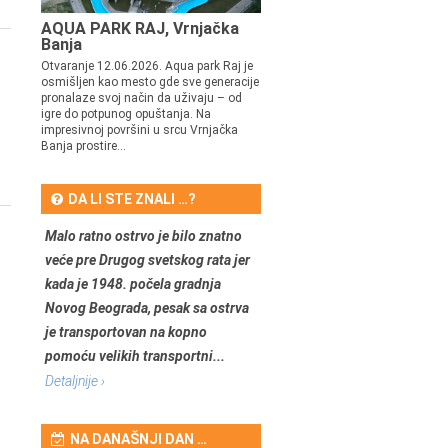
AQUA PARK RAJ, Vrnjačka
Banja
Otvaranje 12.06.2026. Aqua park Raj je
osmišljen kao mesto gde sve generacije
pronalaze svoj način da uživaju – od
igre do potpunog opuštanja. Na
impresivnoj površini u srcu Vrnjačka
Banja prostire...
DA LI STE ZNALI …?
Malo ratno ostrvo je bilo znatno
veće pre Drugog svetskog rata jer
kada je 1948. počela gradnja
Novog Beograda, pesak sa ostrva
je transportovan na kopno
pomoću velikih transportni...
Detaljnije ›
NA DANAŠNJI DAN …