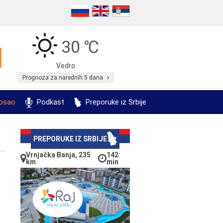
30 ℃
Vedro
Prognoza za narednih 5 dana
posao
Podkast
Preporuke iz Srbije
PREPORUKE IZ SRBIJE
Vrnjačka Banja, 235
142
km
min