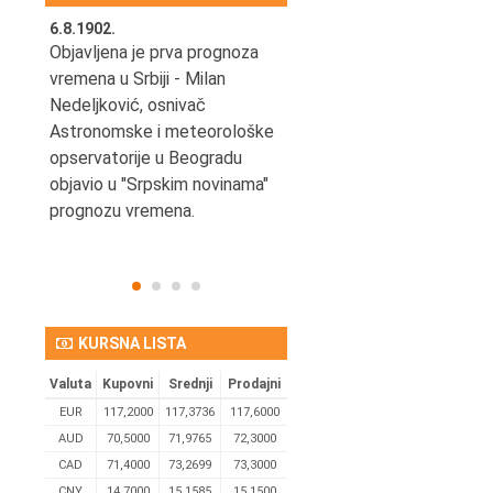
6.8.1902.
6.8.2004.
nović,
Objavljena je prva prognoza
Odigrana je košarkaška
vremena u Srbiji - Milan
prijateljska utakmica izmeđ
ena
Nedeljković, osnivač
SCG i SAD u Beogradskoj
Astronomske i meteorološke
Areni.
opservatorije u Beogradu
objavio u "Srpskim novinama"
prognozu vremena.
KURSNA LISTA
Valuta
Kupovni
Srednji
Prodajni
EUR
117,2000
117,3736
117,6000
AUD
70,5000
71,9765
72,3000
CAD
71,4000
73,2699
73,3000
CNY
14,7000
15,1585
15,1500