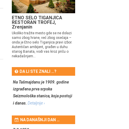
ETNO SELO TIGANJICA
RESTORAN TROFEJ,
Zrenjanin
Ukoliko tražite mesto gde se ne dolazi
samo zbog hrane, već zbog osećaja –
onda je Etno selo Tiganjica pravi izbor.
Autentičan ambijent, građen u duhu
starog Banata, vodi vas kroz priču o
nekadašnjem...
DA LI STE ZNALI …?
Na Tašmajdanu je 1909. godine
izgrađena prva srpska
Seizmološka stanica, koja postoji
i danas.
Detaljnije ›
NA DANAŠNJI DAN …