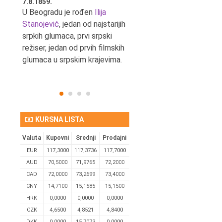
7.8.1859.
7.8.1855.
tić,
U Beogradu je rođen
Ilija
U Beogradu je rođen Svetis
Stanojević
, jedan od najstarijih
Dinulović, pozorišni glumac 
srpkih glumaca, prvi srpski
reditelj.
režiser, jedan od prvih filmskih
glumaca u srpskim krajevima.
KURSNA LISTA
Valuta
Kupovni
Srednji
Prodajni
EUR
117,3000
117,3736
117,7000
AUD
70,5000
71,9765
72,2000
CAD
72,0000
73,2699
73,4000
CNY
14,7100
15,1585
15,1500
HRK
0,0000
0,0000
0,0000
CZK
4,6500
4,8521
4,8400
DKK
0.0000
15,7073
0,0000