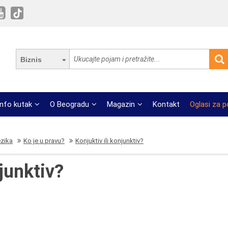
Biznis
Info kutak
O Beogradu
Magazin
Kontakt
Oglasi za 
ezika
Ko je u pravu?
Konjuktiv ili konjunktiv?
njunktiv?