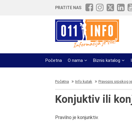
PRATITE NAS
Početna
O nama
Biznis katalog
Početna
Info kutak
Pravopis srpskog j
Konjuktiv ili ko
Pravilno je konjunktiv.