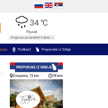
34 ℃
Pljusak
Prognoza za narednih 5 dana
posao
Podkast
Preporuke iz Srbije
PREPORUKE IZ SRBIJE
Zrenjanin, 72 km
78 min