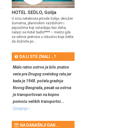
HOTEL SEDLO, Golija
U srcu netaknute prirode Golije, okružen
šumama, planinskim vazduhom i
pejzažima koji ostavljaju bez daha,
nalazi se Hotel Sedlo**** – mesto gde
se odmor pretvara u iskustvo koje želite
da doživite po...
DA LI STE ZNALI …?
Malo ratno ostrvo je bilo znatno
veće pre Drugog svetskog rata jer
kada je 1948. počela gradnja
Novog Beograda, pesak sa ostrva
je transportovan na kopno
pomoću velikih transportni...
Detaljnije ›
NA DANAŠNJI DAN …