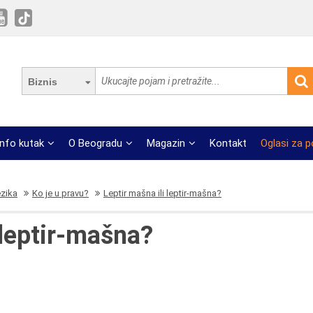
Biznis
Info kutak
O Beogradu
Magazin
Kontakt
Oglasi za 
ezika
Ko je u pravu?
Leptir mašna ili leptir-mašna?
 leptir-mašna?