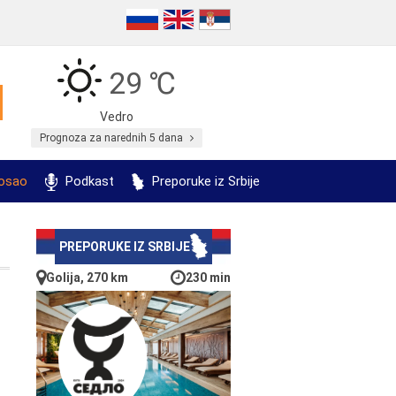
29 ℃
Vedro
Prognoza za narednih 5 dana
posao
Podkast
Preporuke iz Srbije
PREPORUKE IZ SRBIJE
Golija, 270 km
230 min