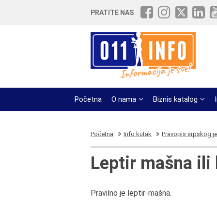
PRATITE NAS
Početna
O nama
Biznis katalog
Početna
Info kutak
Pravopis srpskog j
Leptir mašna ili
Pravilno je leptir-mašna.