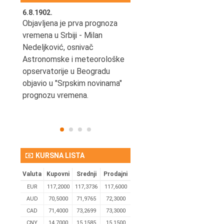
6.8.1902.
6.8.2004.
nović,
Objavljena je prva prognoza
Odigrana je košarkaška
vremena u Srbiji - Milan
prijateljska utakmica izmeđ
ena
Nedeljković, osnivač
SCG i SAD u Beogradskoj
Astronomske i meteorološke
Areni.
opservatorije u Beogradu
objavio u "Srpskim novinama"
prognozu vremena.
KURSNA LISTA
Valuta
Kupovni
Srednji
Prodajni
EUR
117,2000
117,3736
117,6000
AUD
70,5000
71,9765
72,3000
CAD
71,4000
73,2699
73,3000
CNY
14,7000
15,1585
15,1500