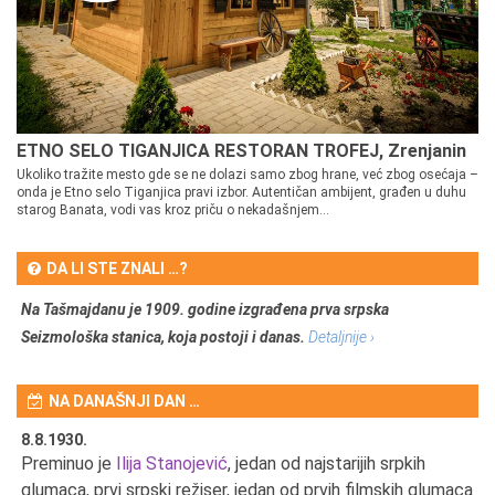
ETNO SELO TIGANJICA RESTORAN TROFEJ, Zrenjanin
Ukoliko tražite mesto gde se ne dolazi samo zbog hrane, već zbog osećaja –
onda je Etno selo Tiganjica pravi izbor. Autentičan ambijent, građen u duhu
starog Banata, vodi vas kroz priču o nekadašnjem...
DA LI STE ZNALI …?
Na Tašmajdanu je 1909. godine izgrađena prva srpska
Seizmološka stanica, koja postoji i danas.
Detaljnije ›
NA DANAŠNJI DAN …
8.8.1930.
8.
Preminuo je
Ilija Stanojević
, jedan od najstarijih srpkih
U 
u
glumaca, prvi srpski režiser, jedan od prvih filmskih glumaca