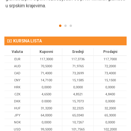
u srpskim krajevima.
KURSNA LISTA
Valuta
Kupovni
Srednji
Prodajni
EUR
117,3000
117,3736
117,7000
AUD
70,5000
71,9765
72,2000
CAD
71,4000
73,2699
73,4000
CNY
14,7100
15,1585
15,1500
HRK
0,0000
0,0000
0,0000
CZK
4,6500
4,8521
4,8400
DKK
0.0000
15,7073
0,0000
HUF
31,3200
32,2325
32,2000
JPY
64,0000
65,0340
65,3000
NOK
0,0000
10,7267
0,0000
USD
99,5000
101,7565
102,2000