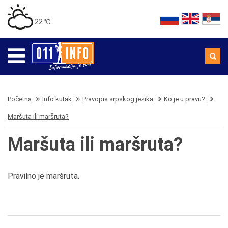
22 ℃
Početna
Info kutak
Pravopis srpskog jezika
Ko je u pravu?
Maršuta ili maršruta?
Maršuta ili maršruta?
Pravilno je maršruta.