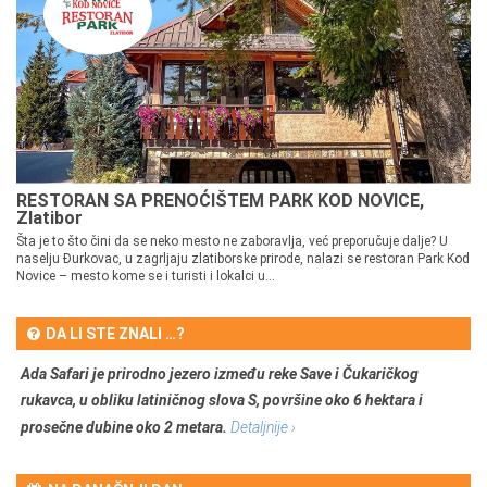
RESTORAN SA PRENOĆIŠTEM PARK KOD NOVICE,
Zlatibor
Šta je to što čini da se neko mesto ne zaboravlja, već preporučuje dalje? U
naselju Đurkovac, u zagrljaju zlatiborske prirode, nalazi se restoran Park Kod
Novice – mesto kome se i turisti i lokalci u...
DA LI STE ZNALI …?
Ada Safari je prirodno jezero između reke Save i Čukaričkog
rukavca, u obliku latiničnog slova S, površine oko 6 hektara i
prosečne dubine oko 2 metara.
Detaljnije ›