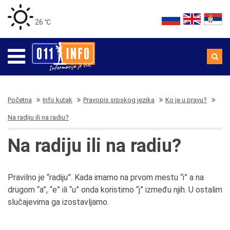
26 ℃
Početna
Info kutak
Pravopis srpskog jezika
Ko je u pravu?
Na radiju ili na radiu?
Na radiju ili na radiu?
Pravilno je “radiju”. Kada imamo na prvom mestu “i” a na
drugom “a”, “e” ili “u” onda koristimo “j” između njih. U ostalim
slučajevima ga izostavljamo.