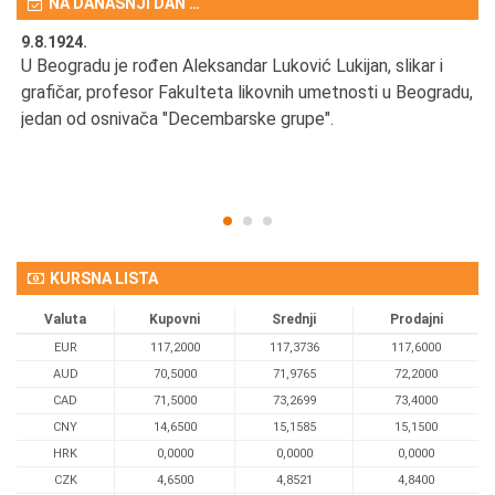
NA DANAŠNJI DAN …
9.8.1924.
9.
U Beogradu je rođen Aleksandar Luković Lukijan, slikar i
Pr
grafičar, profesor Fakulteta likovnih umetnosti u Beogradu,
JA
d
jedan od osnivača "Decembarske grupe".
KURSNA LISTA
Valuta
Kupovni
Srednji
Prodajni
EUR
117,2000
117,3736
117,6000
AUD
70,5000
71,9765
72,2000
CAD
71,5000
73,2699
73,4000
CNY
14,6500
15,1585
15,1500
HRK
0,0000
0,0000
0,0000
CZK
4,6500
4,8521
4,8400