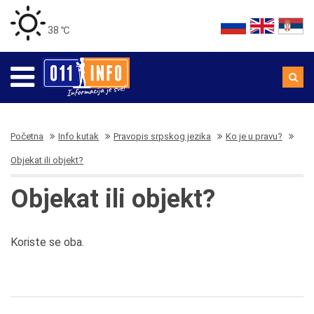
38 ℃
Početna
Info kutak
Pravopis srpskog jezika
Ko je u pravu?
Objekat ili objekt?
Objekat ili objekt?
Koriste se oba.