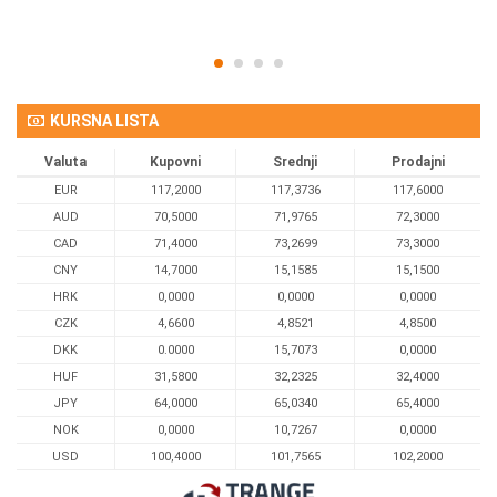
KURSNA LISTA
Valuta
Kupovni
Srednji
Prodajni
EUR
117,2000
117,3736
117,6000
AUD
70,5000
71,9765
72,3000
CAD
71,4000
73,2699
73,3000
CNY
14,7000
15,1585
15,1500
HRK
0,0000
0,0000
0,0000
CZK
4,6600
4,8521
4,8500
DKK
0.0000
15,7073
0,0000
HUF
31,5800
32,2325
32,4000
JPY
64,0000
65,0340
65,4000
NOK
0,0000
10,7267
0,0000
USD
100,4000
101,7565
102,2000