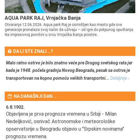
AQUA PARK RAJ, Vrnjačka Banja
Otvaranje 12.06.2026. Aqua park Raj je osmišljen kao mesto gde sve
generacije pronalaze svoj način da uživaju – od igre do potpunog opuštanja.
Na impresivnoj površini u srcu Vrnjačka Banja prostire...
DA LI STE ZNALI …?
Malo ratno ostrvo je bilo znatno veće pre Drugog svetskog rata jer
kada je 1948. počela gradnja Novog Beograda, pesak sa ostrva je
transportovan na kopno pomoću velikih transportni...
Detaljnije ›
NA DANAŠNJI DAN …
6.8.1902.
6.
Objavljena je prva prognoza vremena u Srbiji - Milan
Od
Nedeljković, osnivač Astronomske i meteorološke
SA
opservatorije u Beogradu objavio u "Srpskim novinama"
prognozu vremena.