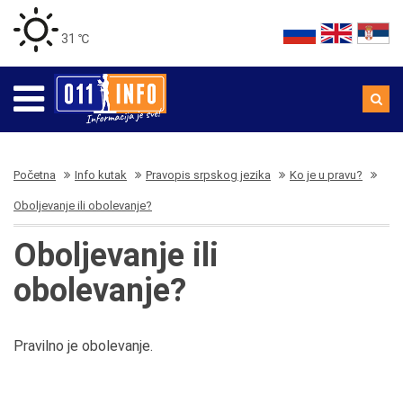
31 ℃
Početna
Info kutak
Pravopis srpskog jezika
Ko je u pravu?
Oboljevanje ili obolevanje?
Oboljevanje ili
obolevanje?
Pravilno je obolevanje.