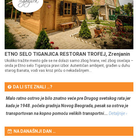
ETNO SELO TIGANJICA RESTORAN TROFEJ, Zrenjanin
Ukoliko tražite mesto gde se ne dolazi samo zbog hrane, već zbog osećaja –
onda je Etno selo Tiganjica pravi izbor. Autentičan ambijent, građen u duhu
starog Banata, vodi vas kroz priču o nekadašnjem...
DA LI STE ZNALI …?
Malo ratno ostrvo je bilo znatno veće pre Drugog svetskog rata jer
kada je 1948. počela gradnja Novog Beograda, pesak sa ostrva je
transportovan na kopno pomoću velikih transportni...
Detaljnije ›
NA DANAŠNJI DAN …