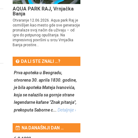
AQUA PARK RAJ, Vrnjačka
Banja
Otvaranje 12.06.2026. Aqua park Raj je
osmišljen kao mesto gde sve generacije
pronalaze svoj način da uživaju – od
igre do potpunog opuštanja. Na
impresivnoj površini u srcu Vrnjačka
Banja prostire...
DA LI STE ZNALI …?
Prva apoteka u Beogradu,
otvorena 30. aprila 1830. godine,
je bila apoteka Mateja Ivanovića,
koja se nalazila sa gornje strane
legendarne kafane "Znak pitanja",
prekoputa Saborne c...
Detaljnije ›
NA DANAŠNJI DAN …