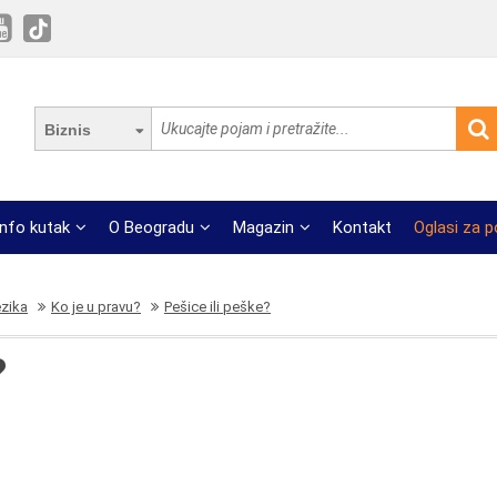
Biznis
Info kutak
O Beogradu
Magazin
Kontakt
Oglasi za 
ezika
Ko je u pravu?
Pešice ili peške?
?