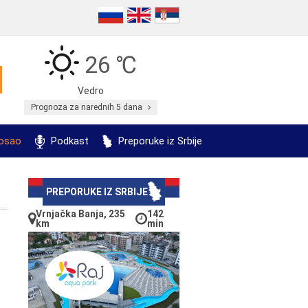
26 ℃
Vedro
Prognoza za narednih 5 dana
posao
Podkast
Preporuke iz Srbije
PREPORUKE IZ SRBIJE
Vrnjačka Banja, 235
142
km
min