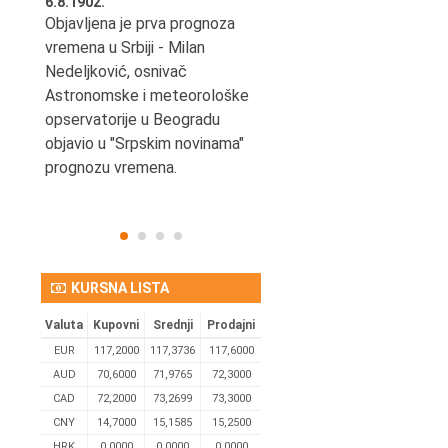
6.8.1902.
6.8.2004.
nović,
Objavljena je prva prognoza
Odigrana je košarkaška
vremena u Srbiji - Milan
prijateljska utakmica izmeđ
ena
Nedeljković, osnivač
SCG i SAD u Beogradskoj
Astronomske i meteorološke
Areni.
opservatorije u Beogradu
objavio u "Srpskim novinama"
prognozu vremena.
KURSNA LISTA
Valuta
Kupovni
Srednji
Prodajni
EUR
117,2000
117,3736
117,6000
AUD
70,6000
71,9765
72,3000
CAD
72,2000
73,2699
73,3000
CNY
14,7000
15,1585
15,2500
HRK
0,0000
0,0000
0,0000