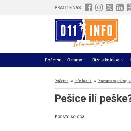
PRATITE NAS
Početna
O nama
Biznis katalog
Početna
Info kutak
Pravopis srpskog j
Pešice ili peške
Koriste se oba.