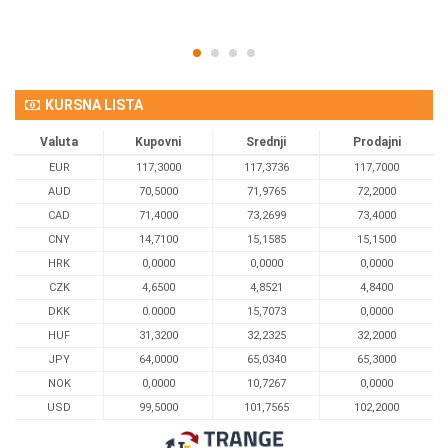
KURSNA LISTA
Valuta
Kupovni
Srednji
Prodajni
EUR
117,3000
117,3736
117,7000
AUD
70,5000
71,9765
72,2000
CAD
71,4000
73,2699
73,4000
CNY
14,7100
15,1585
15,1500
HRK
0,0000
0,0000
0,0000
CZK
4,6500
4,8521
4,8400
DKK
0.0000
15,7073
0,0000
HUF
31,3200
32,2325
32,2000
JPY
64,0000
65,0340
65,3000
NOK
0,0000
10,7267
0,0000
USD
99,5000
101,7565
102,2000