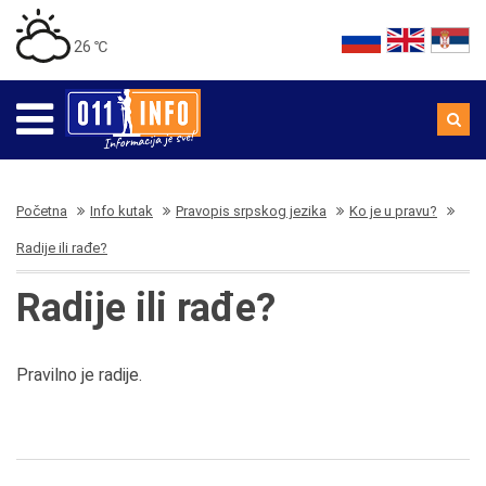
26 ℃
Početna
Info kutak
Pravopis srpskog jezika
Ko je u pravu?
Radije ili rađe?
Radije ili rađe?
Pravilno je radije.