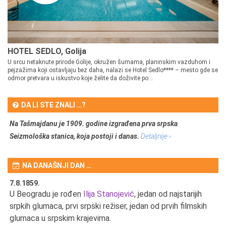
HOTEL SEDLO, Golija
U srcu netaknute prirode Golije, okružen šumama, planinskim vazduhom i
pejzažima koji ostavljaju bez daha, nalazi se Hotel Sedlo**** – mesto gde se
odmor pretvara u iskustvo koje želite da doživite po...
DA LI STE ZNALI …?
Na Tašmajdanu je 1909. godine izgrađena prva srpska
Seizmološka stanica, koja postoji i danas.
Detaljnije ›
NA DANAŠNJI DAN …
7.8.1859.
7.
U Beogradu je rođen
Ilija Stanojević
, jedan od najstarijih
U 
srpkih glumaca, prvi srpski režiser, jedan od prvih filmskih
red
glumaca u srpskim krajevima.