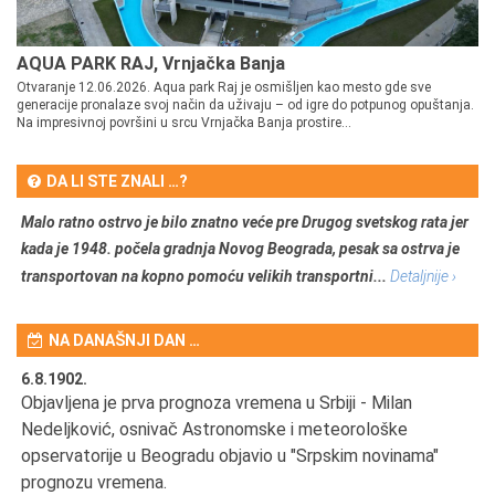
AQUA PARK RAJ, Vrnjačka Banja
Otvaranje 12.06.2026. Aqua park Raj je osmišljen kao mesto gde sve
generacije pronalaze svoj način da uživaju – od igre do potpunog opuštanja.
Na impresivnoj površini u srcu Vrnjačka Banja prostire...
DA LI STE ZNALI …?
Malo ratno ostrvo je bilo znatno veće pre Drugog svetskog rata jer
kada je 1948. počela gradnja Novog Beograda, pesak sa ostrva je
transportovan na kopno pomoću velikih transportni...
Detaljnije ›
NA DANAŠNJI DAN …
6.8.1902.
6.
Objavljena je prva prognoza vremena u Srbiji - Milan
Od
Nedeljković, osnivač Astronomske i meteorološke
SA
opservatorije u Beogradu objavio u "Srpskim novinama"
prognozu vremena.