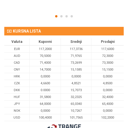
KURSNA LISTA
Valuta
Kupovni
Srednji
Prodajni
EUR
117,2000
117,3736
117,6000
AUD
70,5000
71,9765
72,3000
CAD
71,4000
73,2699
73,3000
CNY
14,7000
15,1585
15,1500
HRK
0,0000
0,0000
0,0000
CZK
4,6600
4,8521
4,8500
DKK
0.0000
15,7073
0,0000
HUF
31,5800
32,2325
32,4000
JPY
64,0000
65,0340
65,4000
NOK
0,0000
10,7267
0,0000
USD
100,4000
101,7565
102,2000