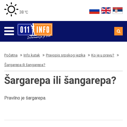
38 ℃
Početna
Info kutak
Pravopis srpskog jezika
Ko je u pravu?
Šargarepa ili šangarepa?
Šargarepa ili šangarepa?
Pravilno je šargarepa.