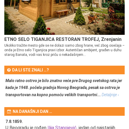
ETNO SELO TIGANJICA RESTORAN TROFEJ, Zrenjanin
Ukoliko tražite mesto gde se ne dolazi samo zbog hrane, već zbog osećaja –
onda je Etno selo Tiganjica pravi izbor. Autentičan ambijent, građen u duhu
starog Banata, vodi vas kroz priču o nekadašnjem...
DA LI STE ZNALI …?
Malo ratno ostrvo je bilo znatno veće pre Drugog svetskog rata jer
kada je 1948. počela gradnja Novog Beograda, pesak sa ostrva je
transportovan na kopno pomoću velikih transportni...
Detaljnije ›
NA DANAŠNJI DAN …
7.8.1859.
7.
U Beogradu je rođen
Ilija Stanojević
, jedan od najstarijih
U 