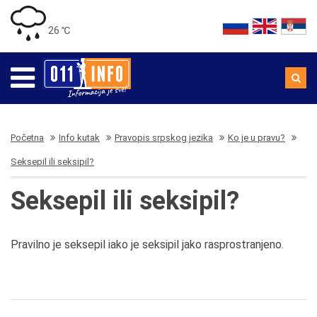
26 ℃
Početna
Info kutak
Pravopis srpskog jezika
Ko je u pravu?
Seksepil ili seksipil?
Seksepil ili seksipil?
Pravilno je seksepil iako je seksipil jako rasprostranjeno.