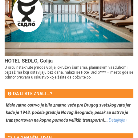
HOTEL SEDLO, Golija
U srcu netaknute prirode Golije, okružen šumama, planinskim vazduhom i
pejzažima koji ostavljaju bez daha, nalazi se Hotel Sedlo**** – mesto gde se
odmor pretvara u iskustvo koje želite da doživite po...
DA LI STE ZNALI …?
Malo ratno ostrvo je bilo znatno veće pre Drugog svetskog rata jer
kada je 1948. počela gradnja Novog Beograda, pesak sa ostrva je
transportovan na kopno pomoću velikih transportni...
Detaljnije ›
NA DANAŠNJI DAN …