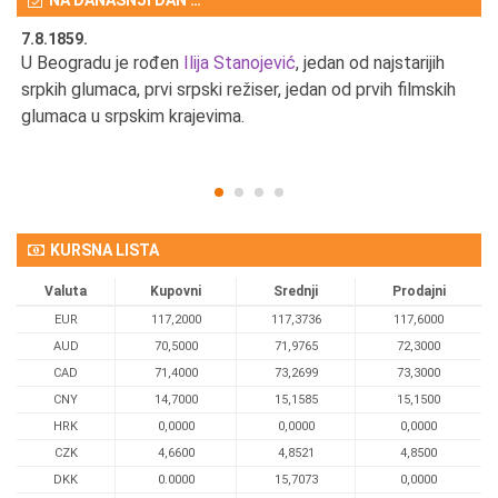
7.8.1859.
7.
U Beogradu je rođen
Ilija Stanojević
, jedan od najstarijih
U 
srpkih glumaca, prvi srpski režiser, jedan od prvih filmskih
red
glumaca u srpskim krajevima.
KURSNA LISTA
Valuta
Kupovni
Srednji
Prodajni
EUR
117,2000
117,3736
117,6000
AUD
70,5000
71,9765
72,3000
CAD
71,4000
73,2699
73,3000
CNY
14,7000
15,1585
15,1500
HRK
0,0000
0,0000
0,0000
CZK
4,6600
4,8521
4,8500
DKK
0.0000
15,7073
0,0000