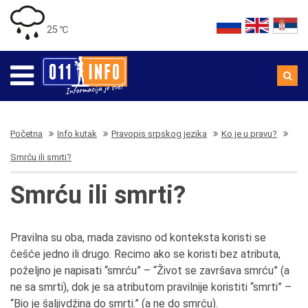
25 ℃
Početna
Info kutak
Pravopis srpskog jezika
Ko je u pravu?
Smrću ili smrti?
Smrću ili smrti?
Pravilna su oba, mada zavisno od konteksta koristi se
češće jedno ili drugo. Recimo ako se koristi bez atributa,
poželjno je napisati “smrću” – “Život se završava smrću” (a
ne sa smrti), dok je sa atributom pravilnije koristiti “smrti” –
“Bio je šaljivdžina do smrti.” (a ne do smrću).