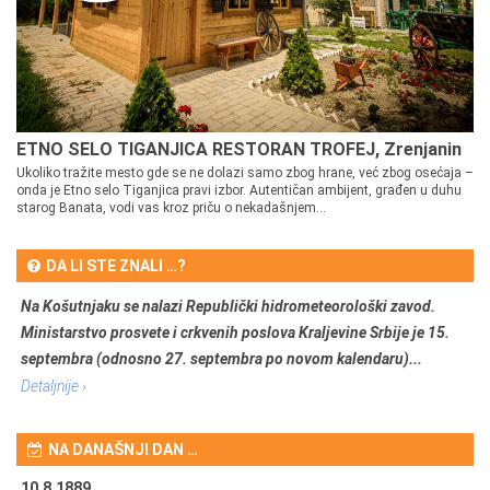
ETNO SELO TIGANJICA RESTORAN TROFEJ, Zrenjanin
Ukoliko tražite mesto gde se ne dolazi samo zbog hrane, već zbog osećaja –
onda je Etno selo Tiganjica pravi izbor. Autentičan ambijent, građen u duhu
starog Banata, vodi vas kroz priču o nekadašnjem...
DA LI STE ZNALI …?
Na Košutnjaku se nalazi Republički hidrometeorološki zavod.
Ministarstvo prosvete i crkvenih poslova Kraljevine Srbije je 15.
septembra (odnosno 27. septembra po novom kalendaru)...
Detaljnije ›
NA DANAŠNJI DAN …
10.8.1889.
10