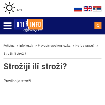
32 ℃
Početna
Info kutak
Pravopis srpskog jezika
Ko je u pravu?
Strožiji ili stroži?
Strožiji ili stroži?
Pravilno je stroži.